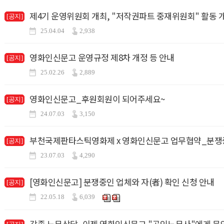
제4기 운영위원회 개최, "저작권파트 중재위원회" 활동 
[공지]
25.04.04
2,938
영화인신문고 운영규정 제8차 개정 등 안내
[공지]
25.02.26
2,889
영화인신문고_후원회원이 되어주세요~
[공지]
24.07.03
3,150
부천국제판타스틱영화제 x 영화인신문고 업무협약_분쟁중
[공지]
23.07.03
4,290
[영화인신문고] 분쟁중인 업체와 자(者) 확인 신청 안내
[공지]
22.05.18
6,039
각종 노무상담, 이젠 영화인신문고 "공인노무사"에게 