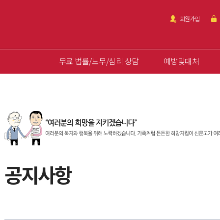
회원가입
무료 법률/노무/심리 상담
예방및대처
공지사항