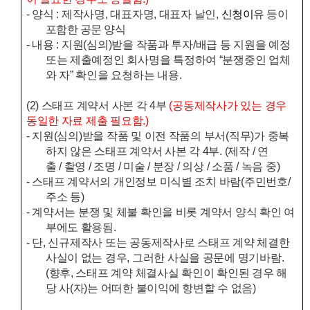
-
양식
:
제작사명
,
대표자명
,
대표자 날인
,
신
청이
유 등이
포함한 공문 양식
-
내용
:
지원
(
심의
)
받을 작품과 투자
/
배급 등 지원을 예정
또는 제출예정인 회사명을 특정하여
“
분쟁중인 업체
와 자
”
확인을 요청하는 내용
.
(2)
스태프 계약서 사본 각
4
부
(
공동제작사가 있는 경우
동일한 자료 제출 필요함
.)
-
지원
(
심의
)
받을 작품 및 이전 작품의 부서(직무)가 중복
하지 않은 스태프 계약서 사본 각
4
부
. (
제작
/
연
출
/
촬영
/
조명
/
미술
/
분장
/
의상
/
소품
/
녹음 중
)
-
스태프 계약서의 개인정보 미식별 조치 바람
(
주민번호
/
주소 등
)
- 계약서는 분쟁 및 체불 확인을 비롯 계약서 양식 확인 여
부에도 활용됨.
- 단, 신규제작사 또는 공동제작사로 스태프 계약 체결한
사실이 없는 경우, 그러한 사실을 공문에 명기바람.
(향후, 스태프 계약 체결사실 확인이 확인된 경우 해
당 사(자)는 어떠한 불이익에 항변할 수 없음)