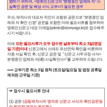
인
하기 위하여
, <
영화인신문고의
“
분쟁중인 업체와 자
”
사
실확인 공문 및 해당 서식 교부
>가
필요한 경우
우선, 제작사의 대표자 직인이 포함된 공문으로 “분쟁중인 업
체와 자 확인 신청” 공문을 포함한 아래 필요서류를 첨부하여
영화인신문고 대표 이메일(admin@sinmungo.kr)로 접수해주
시기 바랍니다.
아래
모든 필요서류가 모두 접수된 날로부터 최소 3일(영업
일 기준)이내
신문고에서 스태프 유선연락 확인을 비롯하여
각종 사실 확인 후, 신문고 공문 및 "신문고 사무규정 서식<
분쟁중인 업체와 자(者) 사실확인서>"를 교부하여 드립니다.
==> 교부기준 최소 3일 원칙 (토요일/일요일 및 법정 공휴일
제외된 근무일 기준)
☞
접수시 필요서류 안내
(1)
공문
(
공동제작사의 명의로 신문고 서식의 확인공문등
이 필요한 경우도 동일함.)