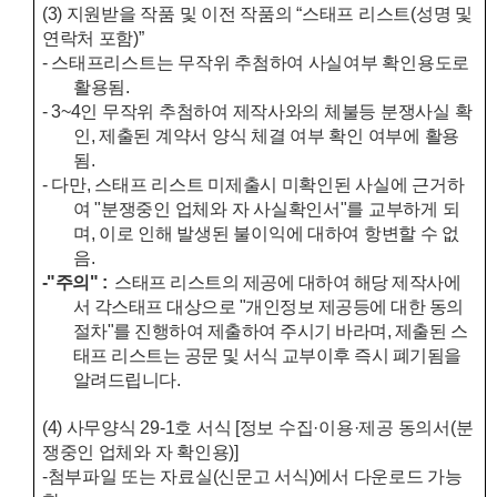
(3)
지원받을 작품 및 이전 작품의
“
스태프 리스트
(
성명 및
연락처 포함
)”
- 스태프리스트는 무작위 추첨하여 사실여부 확인용도로
활용됨.
- 3~4인 무작위 추첨하여 제작사와의 체불등 분쟁사실 확
인, 제출된 계약서 양식 체결 여부 확인 여부에 활용
됨.
- 다만, 스태프 리스트 미제출시 미확인된 사실에 근거하
여 "분쟁중인 업체와 자 사실확인서"를 교부하게 되
며, 이로 인해 발생된 불이익에 대하여 항변할 수 없
음.
-"주의" :
스태프 리스트의 제공에 대하여 해당 제작사에
서 각스태프 대상으로 "개인정보 제공등에 대한 동의
절차"를 진행하여 제출하여 주시기 바라며, 제출된 스
태프 리스트는 공문 및 서식 교부이후 즉시 폐기됨을
알려드립니다.
(4)
사무양식
29-1
호 서식
[
정보 수집
·
이용
·
제공 동의서
(
분
쟁중인 업체와 자 확인용
)]
-첨부파일 또는 자료실(신문고 서식)에서 다운로드 가능