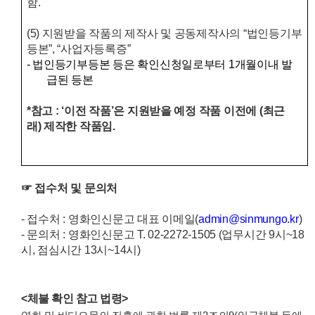
함.
(5)
지원받을 작품의 제작사 및 공동제작사의
“
법인등기부
등본
”, “
사업자등록증
”
-
법인등기부등본 등은 확인
신
청일로부터
1
개월이내 발
급된 등본
*
참고
: ‘
이전 작품
’
은 지원받을 예정 작품 이전에
(
최근
래
)
제작한 작품임
.
☞
접수처 및 문의처
-
접수처
:
영화인신문고 대표 이메일
(
admin@sinmungo.kr
)
- 문의처
:
영화인신문고
T. 02-2272-1505
(
업무시간
9
시
~18
시
,
점심시간
13
시
~14
시
)
<체불 확인 참고 법령>