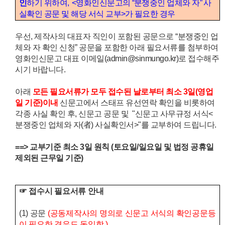
인
하기 위하여
, <
영화인신문고의
“
분쟁중인 업체와 자
”
사
실확인 공문 및 해당 서식 교부
>가
필요한 경우
우선, 제작사의 대표자 직인이 포함된 공문으로 “분쟁중인 업
체와 자 확인 신청” 공문을 포함한 아래 필요서류를 첨부하여
영화인신문고 대표 이메일(admin@sinmungo.kr)로 접수해주
시기 바랍니다.
아래
모든 필요서류가 모두 접수된 날로부터 최소 3일(영업
일 기준)이내
신문고에서 스태프 유선연락 확인을 비롯하여
각종 사실 확인 후, 신문고 공문 및 "신문고 사무규정 서식<
분쟁중인 업체와 자(者) 사실확인서>"를 교부하여 드립니다.
==> 교부기준 최소 3일 원칙 (토요일/일요일 및 법정 공휴일
제외된 근무일 기준)
☞
접수시 필요서류 안내
(1)
공문
(
공동제작사의 명의로 신문고 서식의 확인공문등
이 필요한 경우도 동일함.)