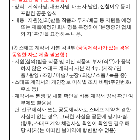
-
양식
:
제작사명
,
대표자명
,
대표자 날인
,
신
청이
유 등이
포함한 공문 양식
-
내용
:
지원
(
심의
)
받을 작품과 투자
/
배급 등 지원을 예정
또는 제출예정인 회사명을 특정하여
“
분쟁중인 업체
와 자
”
확인을 요청하는 내용
.
(2)
스태프 계약서 사본 각
4
부
(
공동제작사가 있는 경우
동일한 자료 제출 필요함
.)
-
지원
(
심의
)
받을 작품 및 이전 작품의 부서(직무)가 중복
하지 않은 스태프 계약서 사본 각
4
부
. (
제작
/
연
출
/
촬영
/
조명
/
미술
/
분장
/
의상
/
소품
/
녹음 중
)
-
스태프 계약서의 개인정보 미식별 조치 바람
(
주민번호
/
주소 등
)
- 계약서는 분쟁 및 체불 확인을 비롯 계약서 양식 확인 여
부에도 활용됨.
- 단, 신규제작사 또는 공동제작사로 스태프 계약 체결한
사실이 없는 경우, 그러한 사실을 공문에 명기바람.
(향후, 스태프 계약 체결사실 확인이 확인된 경우 해
당 사(자)는 어떠한 불이익에 항변할 수 없음)