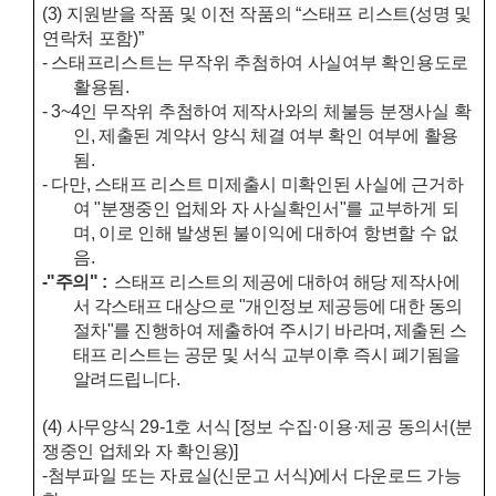
(3)
지원받을 작품 및 이전 작품의
“
스태프 리스트
(
성명 및
연락처 포함
)”
- 스태프리스트는 무작위 추첨하여 사실여부 확인용도로
활용됨.
- 3~4인 무작위 추첨하여 제작사와의 체불등 분쟁사실 확
인, 제출된 계약서 양식 체결 여부 확인 여부에 활용
됨.
- 다만, 스태프 리스트 미제출시 미확인된 사실에 근거하
여 "분쟁중인 업체와 자 사실확인서"를 교부하게 되
며, 이로 인해 발생된 불이익에 대하여 항변할 수 없
음.
-"주의" :
스태프 리스트의 제공에 대하여 해당 제작사에
서 각스태프 대상으로 "개인정보 제공등에 대한 동의
절차"를 진행하여 제출하여 주시기 바라며, 제출된 스
태프 리스트는 공문 및 서식 교부이후 즉시 폐기됨을
알려드립니다.
(4)
사무양식
29-1
호 서식
[
정보 수집
·
이용
·
제공 동의서
(
분
쟁중인 업체와 자 확인용
)]
-첨부파일 또는 자료실(신문고 서식)에서 다운로드 가능