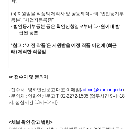
함.
(5)
지원받을 작품의 제작사 및 공동제작사의
“
법인등기부
등본
”, “
사업자등록증
”
-
법인등기부등본 등은 확인
신
청일로부터
1
개월이내 발
급된 등본
*
참고
: ‘
이전 작품
’
은 지원받을 예정 작품 이전에
(
최근
래
)
제작한 작품임
.
☞
접수처 및 문의처
-
접수처
:
영화인신문고 대표 이메일
(
admin@sinmungo.kr
)
- 문의처
:
영화인신문고
T. 02-2272-1505
(
업무시간
9
시
~18
시
,
점심시간
13
시
~14
시
)
<체불 확인 참고 법령>