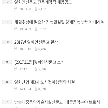
영화인신문고 전문계약직 채용공고
12
20.03.20
5,112
채권추심에 필요한 집행권원및 강제집행 방법에 대하여
11
19.04.09
11,725
2017년 영화인신문고 결산
10
18.01.10
6,406
[2017.11월]영화인신문고 소식
9
17.12.01
5,806
영화산업 제3차 노사정이행협약 체결
8
14.11.04
8,328
방송대중음악기술지원신문고_대중음악분야 브로셔
7