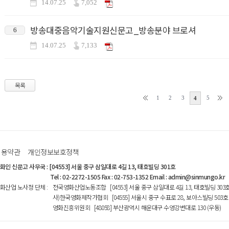
14.07.25
7,052
방송대중음악기술지원신문고_방송분야 브로셔
6
14.07.25
7,133
목록
1
2
3
5
4
이용약관
개인정보보호정책
화인 신문고 사무국
:
[04553] 서울 중구 삼일대로 4길 13, 태호빌딩 301호
Tel : 02-2272-1505 Fax : 02-753-1352 Email : admin@sinmungo.kr
화산업 노사정 단체
:
전국영화산업노동조합 [04553] 서울 중구 삼일대로 4길 13, 태호빌딩 303
사)한국영화제작가협회 [04555] 서울시 중구 수표로 28, 보아스빌딩 503호
영화진흥위원회 [48058] 부산광역시 해운대구 수영강변대로 130 (우동)