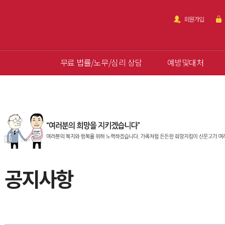
회원가입
무료 법률/노무/심리 상담
예방및대처
공지사항