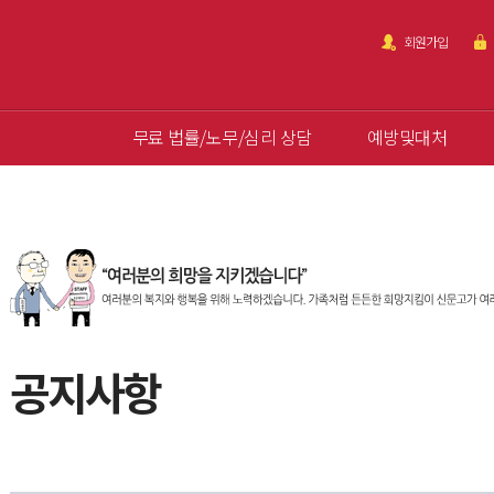
회원가입
무료 법률/노무/심리 상담
예방및대처
공지사항