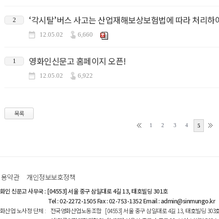
‘각시탈’버스 사고는 산업재해보상보험법에 따라 처리하여
2
12.05.02
6,660
영화인신문고 홈페이지 오픈!
1
12.05.02
6,922
목록
1
2
3
4
5
이용약관
개인정보보호정책
화인 신문고 사무국
:
[04553] 서울 중구 삼일대로 4길 13, 태호빌딩 301호
Tel : 02-2272-1505 Fax : 02-753-1352 Email : admin@sinmungo.kr
화산업 노사정 단체
:
전국영화산업노동조합 [04553] 서울 중구 삼일대로 4길 13, 태호빌딩 303