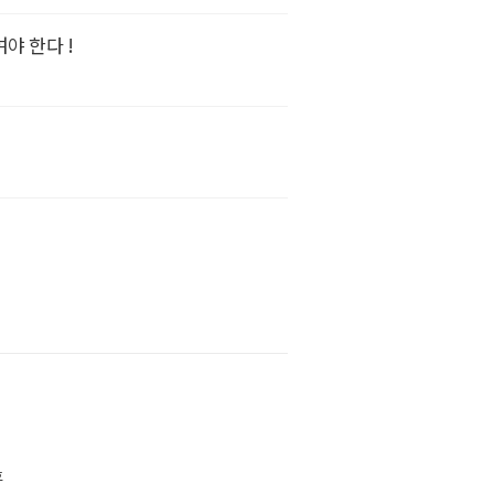
야 한다 !
호