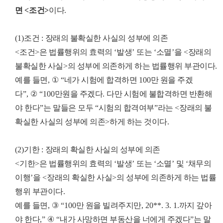
면
<
조건
>
이다
.
(1)
조건
:
장래의 불확실한 사실의 성부에 의존
<
조건
>
은 법률행위의 효력의
‘
발생
’
또는
‘
소멸
’
을
<
장래의
불확실한 사실
>
의 성부에 의존하게 하는 법률행위 부관이다
.
예를 들면
,
①
“
네가 시험에 합격하면
100
만 원을 주겠
다
”,
②
“100
만원을 주겠다
.
다만 시험에 불합격하면 반환해
야 한다
”
는 말들은 모두
“
시험의 합격여부
”
라는
<
장래의 불
확실한 사실의 성부에 의존
>
하게 하는 것이다
.
(2)
기한
:
장래의 확실한 사실의 성부에 의존
<
기한
>
은 법률행위의 효력의
‘
발생
’
또는
‘
소멸
’
및
‘
채무의
이행
’
을
<
장래의 확실한 사실
>
의 성부에 의존하게 하는 법률
행위 부관이다
.
예를 들면
,
③
“100
만 원을 빌려주지만
, 20**. 3. 1.
까지 갚아
야 한다
,”
④
“
내가 사망하면 부동산을 너에게 주겠다
”
는 말