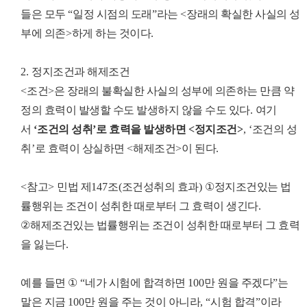
들은 모두
“
일정 시점의 도래
”
라는
<
장래의 확실한 사실의 성
부에 의존
>
하게 하는 것이다
.
2.
정지조건과 해제조건
<
조건
>
은 장래의 불확실한 사실의 성부에 의존하는 만큼
약
정의 효력이 발생할 수도 발생하지 않을 수도 있다
.
여기
서
‘
조건의 성취
’
로 효력을 발생하면
<
정지조건
>
, ‘
조건의 성
취
’
로 효력이 상실하면
<
해제조건
>
이 된다
.
<
참고
>
민법 제
147
조
(
조건성취의 효과
)
①
정지조건있는 법
률행위는 조건이 성취한 때로부터 그 효력이 생긴다
.
②
해제조건있는 법률행위는 조건이 성취한 때로부터 그 효력
을 잃는다
.
예를 들면
①
“
네가 시험에 합격하면
100
만 원을 주겠다
”
는
말은 지금
100
만 원을 주는 것이 아니라
, “
시험 합격
”
이라