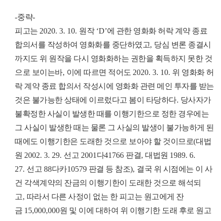
-
중략
-
피고는
2020. 3. 10.
원작
‘D’
에 관한 영화화 허락 계약 종료
합의서를 작성하여 영화화를 중단하였고
,
당심 변론 종결시
까지도 위 원작을 다시 영화화하는 권한을 획득하지 못한 것
으로 보이는바
,
이에 따르면 적어도
2020. 3. 10.
위 영화화 허
락 계약 종료 합의서 작성시에 영화화 관련 메인 투자를 받는
것은 불가능한 상태에 이르렀다고 봄이 타당하다
.
당사자가
불확정한 사실이 발생한 때를 이행기한으로 정한 경우에는
그 사실이 발생한 때는 물론 그 사실의 발생이 불가능하게 된
때에도 이행기한은 도래한 것으로 보아야 할 것이므로
(
대법
원
2002. 3. 29.
선고
2001
다
41766
판결
,
대법원
1989. 6.
27.
선고
88
다카
10579
판결 등 참조
),
결국 위 시점에는 이 사
건 각색계약의 잔금의 이행기한이 도래한 것으로 해석되
고
,
따라서 다른 사정이 없는 한 피고는 원고에게 잔
금
15,000,000
원 및 이에 대하여 위 이행기한 도래 후로 원고