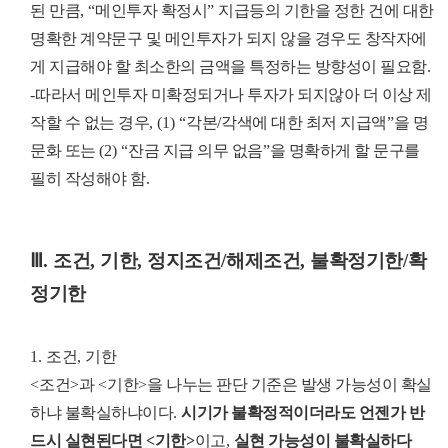
된 만큼
, “
메인투자 확정시
”
지급등의 기한을 정한 건에 대한
명확한 계약문구 및 메인투자가 되지 않을 경우도 창작자에
게 지급해야 할 최소한의 금액을 특정하는 방향성이 필요함
.
-
따라서 메인투자 미확정되거나 투자가 되지않아 더 이상 제
작할 수 없는 경우
, (1) “
각본
/
각색에 대한 최저 지급액
”
을 명
문화 또는
(2) “
잔금 지급 의무 없음
”
을 명확하게 할 문구를
필히 작성해야 함
.
Ⅲ
.
조건
,
기한
,
정지조건
/
해제조건
,
불확정기한
/
확
정기한
1.
조건
,
기한
<
조건
>
과
<
기한
>
을 나누는 판단 기준은 발생 가능성이 확실
하냐 불확실하냐이다
.
시기가 불확정적이더라도 언젠가 반
드시 실현된다면
<
기한
>
이고
,
실현 가능성이 불확실하다