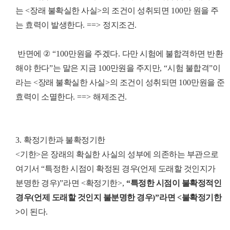
는
<
장래 불확실한 사실
>
의 조건이 성취되면
100
만 원을 주
는 효력이 발생한다
. ==>
정지조건
.
​
반면에
②
“100
만원을 주겠다
.
다만 시험에 불합격하면 반환
해야 한다
”
는 말은 지금
100
만원을 주지만
, “
시험 불합격
”
이
라는
<
장래 불확실한 사실
>
의 조건이 성취되면
100
만원을 준
효력이 소멸한다
. ==>
해제조건
.
3.
확정기한과 불확정기한
<
기한
>
은 장래의 확실한 사실의 성부에 의존하는 부관으로
여기서
“
특정한 시점이 확정된 경우
(
언제 도래할 것인지가
분명한 경우
)”
라면
<
확정기한
>,
“
특정한 시점이 불확정적인
경우
(
언제 도래할 것인지 불분명한 경우
)”
라면
<
불확정기한
>
이 된다
.