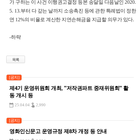
가 구하는 이 사건 이행권고결정 등본 송달일 다음날인
2020.
5. 13.
부터 다 갚는 날까지 소송촉진 등에 관한 특례법이 정한
연
12%
의 비율로 계산한 지연손해금을 지급할 의무
가 있다
.
-
하략
목록
[공지]
제4기 운영위원회 개최, "저작권파트 중재위원회" 활
동 개시 등
25.04.04
2,990
[공지]
영화인신문고 운영규정 제8차 개정 등 안내