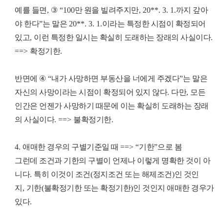
예를 들면
,
③
“100
만 원을 빌려주지만
, 20**. 3. 1.
까지 갚아
야 한다
”
는 말은
20**. 3. 1.
이라는 특정한 시점이 확정되어
있고
,
이런 특정한 일시는 확실히 도래하는 장래의 사실이다
.
==>
확정기한
.
반면에
④
“
내가 사망하면 부동산을 너에게 주겠다
”
는 말은
자신의 사망이라는 시점이 확정되어 있지 않다
.
다만
,
모든
인간은 언젠가 사망하기 때문에 이는 확실히 도래하는 장래
의 사실이다
. ==>
불확정기한
.
4.
애매한 경우의 구별기준일 때
==> “
기한
”
으로 봄
그런데 조건과 기한의 구별이 언제나 이렇게 명확한 것이 아
니다
.
특히 이것이 조건
(
정지조건 또는 해제조건
)
인 것인
지
,
기한
(
불확정기한 또는 확정기한
)
인 것인지 애매한 경우가
있다
.