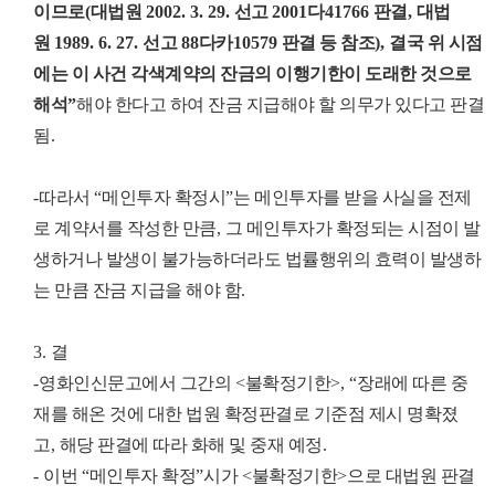
이므로
(
대법원
2002. 3. 29.
선고
2001
다
41766
판결
,
대법
원
1989. 6. 27.
선고
88
다카
10579
판결 등 참조
),
결국 위 시점
에는 이 사건 각색계약의 잔금의 이행기한이 도래한 것으로
해석
”
해야 한다고 하여 잔금 지급해야 할 의무가 있다고 판결
됨
.
-
따라서
“
메인투자 확정시
”
는 메인투자를 받을 사실을 전제
로 계약서를 작성한 만큼
,
그 메인투자가 확정되는 시점이 발
생하거나 발생이 불가능하더라도 법률행위의 효력이 발생하
는 만큼 잔금 지급을 해야 함
.
3.
결
-
영화인신문고에서 그간의
<
불확정기한
>, “
장래에 따른 중
재를 해온 것에 대한 법원 확정판결로 기준점 제시 명확졌
고
,
해당 판결에 따라 화해 및 중재 예정
.
-
이번
“
메인투자 확정
”
시가
<
불확정기한
>
으로 대법원 판결