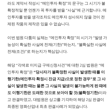
라도 계약서 작성시
“
메인투자 확정
”
의 문구는 그 시기가 불
확정적일 뿐 언젠가 꼭 투자를 받을
“
사실
”
에 근거합니다
.
메
인투자를 받을 생각조차도 메인투자 성사되지 않을 것이 전
제된 작품의 제작은 있을 수 없습니다
.
이번 법원 다툼의 실체는
“
메인투자 확정
”
의 시기가
“
발생 가
능성이 확실한 사실에 전제
(
기한
)”
하는지
, “
불확실한 사실에
전제
(
조건
)”
로 하는지가 핵심입니다
.
해당
“
각색료 미지급 구제신청사건
”
에 대한
2
심 법원은
“
메
인투자 확정
”
은
“
당사자가 불확정한 사실이 발생한 때를 이
행기한
(
메인투자 확정시 잔금 지급
)
으로 정한 경우
”
로 그 사
실이 발생한 때는 물론 그 사실의 발생이 불가능하게 된 때에
도 이행기한은 도래한 것으로 보아야 할 것
(
불확정기한
)
이라
고 판결하였고
,
대법원은 상고를 기각하여 해당
2
심 판결이
최종된 영화산업내 최초 판결사례가 되었습니다
.