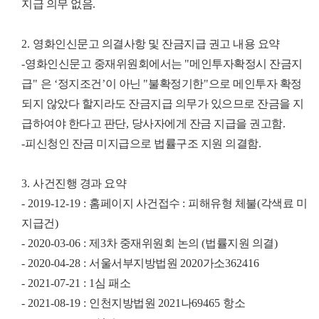
지급 의무 없음
.
2.
영화인신문고 의결사항 및 잔금지급 권고 내용 요약
-
영화인신문고 중재위원회에서는
"
메인투자확정시 잔금지
급
"
은
‘
정지조건
’
이 아닌
"
불확정기한
"
으로 메인투자 확정
되지 않았다 할지라도 잔금지급 의무가 있으므로 잔금을 지
급하여야 한다고 판단
,
당사자에게 잔금 지급을 권고함
.
-
피신청인 잔금 미지급으로 법률구조 지원 의결함
.
3.
사건진행 경과 요약
- 2019-12-19 :
홈페이지 사건접수
:
피해유형 체불
(
각색료 미
지급건
)
- 2020-03-06 :
제
3
차 중재위원회 논의
(
법률지원 의결
)
- 2020-04-28 :
서울서부지방법원
2020
가소
362416
- 2021-07-21 : 1
심 패소
- 2021-08-19 :
인천지방법원
2021
나
69465
항소