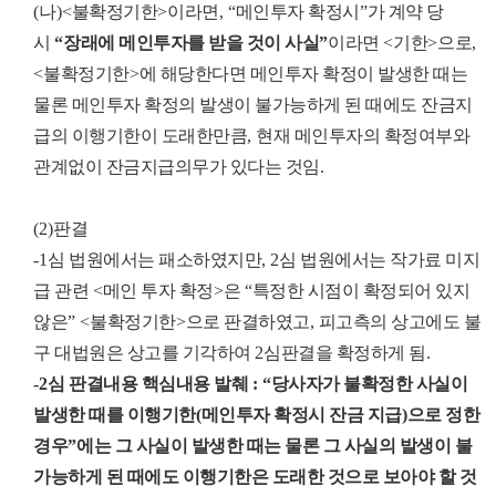
(
나
)<
불확정기한
>
이라면
, “
메인투자 확정시
”
가 계약 당
시
“
장래에 메인투자를 받을 것이 사실
”
이라면
<
기한
>
으로
,
<
불확정기한
>
에 해당한다면 메인투자 확정이 발생한 때는
물론 메인투자 확정의 발생이 불가능하게 된 때에도 잔금지
급의 이행기한이 도래한만큼
,
현재 메인투자의 확정여부와
관계없이 잔금지급의무가 있다는 것임
.
(2)
판결
-1
심 법원에서는 패소하였지만
, 2
심 법원에서는 작가료 미지
급 관련
<
메인 투자 확정
>
은
“
특정한 시점이 확정되어 있지
않은
” <
불확정기한
>
으로 판결하였고
,
피고측의 상고에도 불
구 대법원은 상고를 기각하여
2
심판결을 확정하게 됨
.
-2
심 판결내용 핵심내용 발췌
: “
당사자가 불확정한 사실이
발생한 때를 이행기한
(
메인투자 확정시 잔금 지급
)
으로 정한
경우
”
에는 그 사실이 발생한 때는 물론 그 사실의 발생이 불
가능하게 된 때에도 이행기한은 도래한 것으로 보아야 할 것