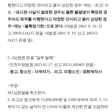
행한다고 약정한 것이라고 봄이 상당한 경우
>
에는
<
조건
>
으
로
,
<
표시된 사실이 발생한 경우는 물론 불발생이 확정된 경
우라도 채무를 이행한다고 약정한 것이라고 봄이 상당한 경
우
>
에는
<
불확정기한
>
으로 본다
.
(
대법원
2003. 8. 19.
선
고
2003
다
24215
판결
,
대법원
2003. 8. 19.
선고
2003
다
24215
판결 등
)
5. 2
심법원 판결
“
일부 발췌
”
<
인천지방법원
2023.01.17.
선고
2021
나
69465
판결
>
-
원고
,
항소인
:
각색작가
, -
피고
,
피항소인
:
영화제작사
<
주문
>
제
1
심판결을 취소한다
.
2.
피고는 원고에게
15,000,000
원 및 이에 대하여
2020. 5. 13.
부터 다 갚는 날까지 연
12%
의 비율로 계산한 돈을 지급하라