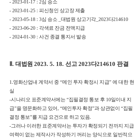
- 2023-01-17 : 2
심 승소
- 2023-01-25 :
피신청인 상고장 제출
- 2023-05-18 : 3
심 승소
_
대법원 상고기각
_2023
다
214610
- 2023-06-20 :
각색료 잔금 전액지급
- 2024-01-30 :
사건 종결 통지서 발송
Ⅱ
.
대법원
2023. 5. 18.
선고
2023
다
214610
판결
1.
영화산업내 계약서 중
“
메인 투자 확정시 지급
”
에 대한 현
실
-
시나리오 표준계약서에는
“
집필결정 통보 후
10
일이내 지
급
”
을 명문화하고 있어
, “
메인투자 확정
”
과 상관없이
“
집필
결정 통보
”
를 지급 요건으로 하고 있음
.
-
그러나 이러한 표준계약서는 투자가 확정되기 전까지 지급
여력이 없는 제작사가 작성하기 꺼리는 양식으로 일반적으