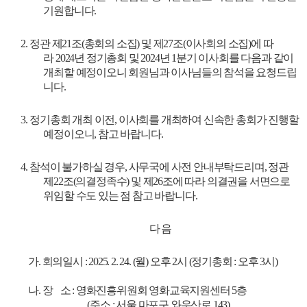
기원합니다
.
2.
정관 제
21
조
(
총회의 소집
)
및 제
27
조
(
이사회의 소집
)
에 따
라
2024
년 정기총회 및
2024
년
1
분기 이사회를 다음과 같이
개최할 예정이오니 회원님과 이사님들의 참석을 요청드립
니다
.
3.
정기총회 개최 이전
,
이사회를 개최하여 신속한 총회가 진행할
예정이오니
,
참고 바랍니다
.
4.
참석이 불가하실 경우
,
사무국에 사전 안내부탁드리며
,
정관
제
22
조
(
의결정족수
)
및 제
26
조에 따라 의결권을 서면으로
위임할 수도 있는 점 참고 바랍니다
.
다 음
가. 회의일시 : 2025. 2. 24. (월) 오후 2시 (정기총회 : 오후 3시)
나. 장 소 : 영화진흥위원회 영화교육지원센터 5층
(주소 : 서울 마포구 와우산로 143)