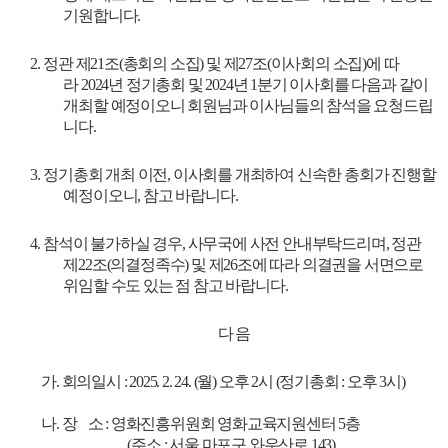
기원합니다
.
2.
정관 제
21
조
(
총회의 소집
)
및 제
27
조
(
이사회의 소집
)
에 따
라
2024
년 정기총회 및
2024
년
1
분기 이사회를 다음과 같이
개최할 예정이오니 회원님과 이사님들의 참석을 요청드립
니다
.
3.
정기총회 개최 이전
,
이사회를 개최하여 신속한 총회가 진행할
예정이오니
,
참고 바랍니다
.
4.
참석이 불가하실 경우
,
사무국에 사전 안내부탁드리며
,
정관
제
22
조
(
의결정족수
)
및 제
26
조에 따라 의결권을 서면으로
위임할 수도 있는 점 참고 바랍니다
.
다 음
가. 회의일시 : 2025. 2. 24. (월) 오후 2시 (정기총회 : 오후 3시)
나. 장 소 : 영화진흥위원회 영화교육지원센터 5층
(주소 : 서울 마포구 와우산로 143)