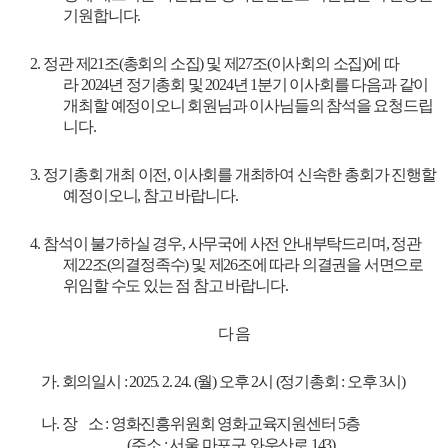
기원합니다
.
2.
정관 제
21
조
(
총회의 소집
)
및 제
27
조
(
이사회의 소집
)
에 따
라
2024
년 정기총회 및
2024
년
1
분기 이사회를 다음과 같이
개최할 예정이오니 회원님과 이사님들의 참석을 요청드립
니다
.
3.
정기총회 개최 이전
,
이사회를 개최하여 신속한 총회가 진행할
예정이오니
,
참고 바랍니다
.
4.
참석이 불가하실 경우
,
사무국에 사전 안내부탁드리며
,
정관
제
22
조
(
의결정족수
)
및 제
26
조에 따라 의결권을 서면으로
위임할 수도 있는 점 참고 바랍니다
.
다 음
가. 회의일시 : 2025. 2. 24. (월) 오후 2시 (정기총회 : 오후 3시)
나. 장 소 : 영화진흥위원회 영화교육지원센터 5층
(주소 : 서울 마포구 와우산로 143)