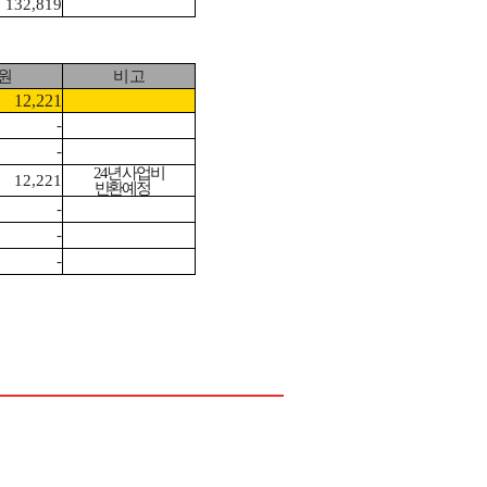
132,819
원
비고
12,221
-
-
24
년 사업비
12,221
반환예정
-
-
-