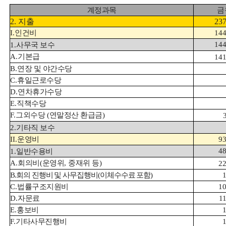
계정과목
금
2.
지출
237
I.
인건비
144
144
1.
사무국 보수
A.
기본급
141
B.
연장 및 야간수당
C.
휴일근로수당
D.
연차휴가수당
E.
직책수당
F.
그외수당
(
연말정산 환급금
)
2.
기타직 보수
II.
운영비
93
48
1.
일반수용비
A.
회의비
(
운영위
,
중재위 등
)
22
B.
회의 진행비 및 사무집행비
(
이체수수료 포함
)
C.
법률구조지원비
10
D.
자문료
1
E.
홍보비
F.
기타사무진행비