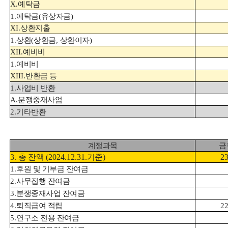
X.
예탁금
1.
예탁금
(
유상자금
)
XI.
상환지출
1.
상환
(
상환금
,
상환이자
)
XII.
예비비
1.
예비비
XIII.
반환금 등
1.
사업비 반환
A.
분쟁중재사업
2.
기타반환
계정과목
금
3.
총 잔액
(2024.12.31.
기준
)
23
1.
후원 및 기부금 잔여금
2.
사무집행 잔여금
3.
분쟁중재사업 잔여금
4.
퇴직급여 적립
22
5.
연구소 전용 잔여금