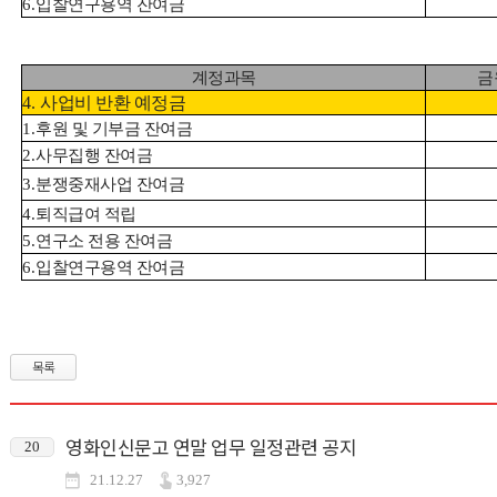
6.
입찰연구용역 잔여금
계정과목
금
4.
사업비 반환 예정금
1.
후원 및 기부금 잔여금
2.
사무집행 잔여금
3.
분쟁중재사업 잔여금
4.
퇴직급여 적립
5.
연구소 전용 잔여금
6.
입찰연구용역 잔여금
목록
영화인신문고 연말 업무 일정관련 공지
20
21.12.27
3,927