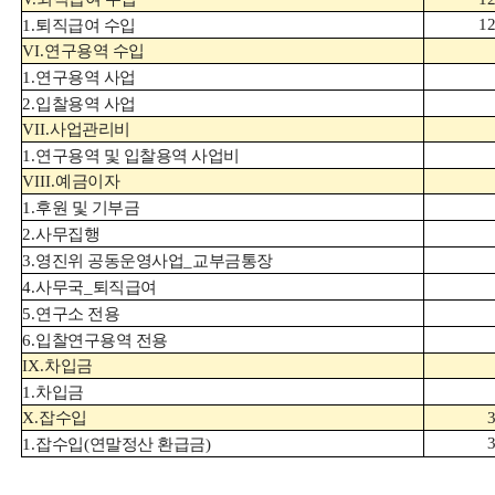
12
1.
퇴직급여 수입
VI.
연구용역 수입
1.
연구용역 사업
2.
입찰용역 사업
VII.
사업관리비
1.
연구용역 및 입찰용역 사업비
VIII.
예금이자
1.
후원 및 기부금
2.
사무집행
3.
영진위 공동운영사업
_
교부금통장
4.
사무국
_
퇴직급여
5.
연구소 전용
6.
입찰연구용역 전용
IX.
차입금
1.
차입금
X.
잡수입
1.
잡수입
(
연말정산 환급금
)