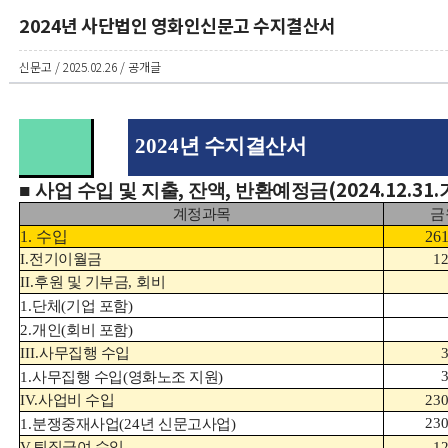
2024년 사단법인 영화인신문고 수지결산서
신문고 / 2025.02.26 / 공개글
2024
년 수지결산서
,
,
(2024.12.31.
■
사업 수입 및 지출
잔액
반환예정금
계정과목
금
1.
수입
261
I.
전기이월금
12
II.
후원 및 기부금
,
회비
1.
단체
(
기업 포함
)
2.
개인
(
회비 포함
)
III.
사무집행 수입
1.
사무집행 수입
(
영화노조 지원
)
IV.
사업비 수입
230
230
1.
분쟁중재사업
(24
년 신문고사업
)
V.
퇴직급여 수입
12