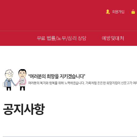
회원가입
무료 법률/노무/심리 상담
예방및대처
공지사항