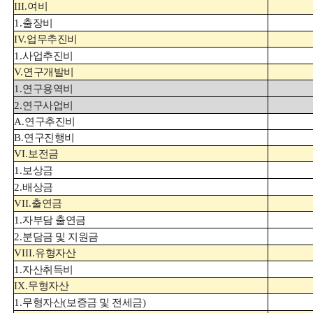
III.
여비
1.
출장비
IV.
업무추진비
1.
사업추진비
V.
연구개발비
1.
연구용역비
2.
연구사업비
A.
연구추진비
B.
연구진행비
VI.
보전금
1.
보상금
2.
배상금
VII.
출연금
1.
자부담 출연금
2.
분담금 및 지원금
VIII.
유형자산
1.
자산취득비
IX.
무형자산
1.
무형자산
(
보증금 및 전세금
)