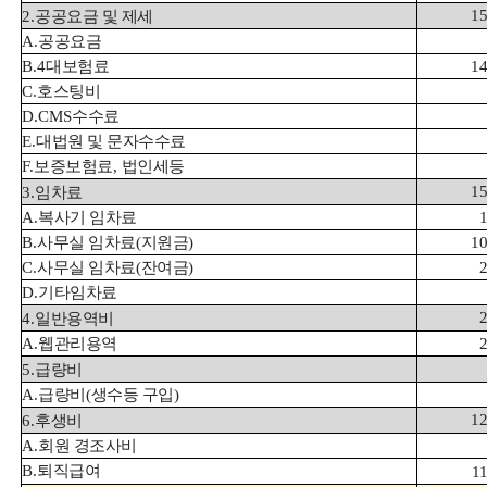
15
2.
공공요금 및 제세
A.
공공요금
B.4
대보험료
14
C.
호스팅비
D.CMS
수수료
E.
대법원 및 문자수수료
F.
보증보험료
,
법인세등
15
3.
임차료
A.
복사기 임차료
B.
사무실 임차료
(
지원금
)
10
C.
사무실 임차료
(
잔여금
)
D.
기타임차료
4.
일반용역비
A.
웹관리용역
5.
급량비
A.
급량비
(
생수등 구입
)
12
6.
후생비
A.
회원 경조사비
B.
퇴직급여
1