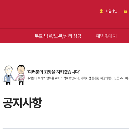
회원가입
무료 법률/노무/심리 상담
예방및대처
공지사항