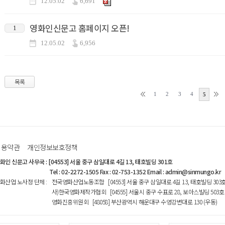
12.05.02
6,691
영화인신문고 홈페이지 오픈!
1
12.05.02
6,956
목록
1
2
3
4
5
이용약관
개인정보보호정책
화인 신문고 사무국
:
[04553] 서울 중구 삼일대로 4길 13, 태호빌딩 301호
Tel : 02-2272-1505 Fax : 02-753-1352 Email : admin@sinmungo.kr
화산업 노사정 단체
:
전국영화산업노동조합 [04553] 서울 중구 삼일대로 4길 13, 태호빌딩 303
사)한국영화제작가협회 [04555] 서울시 중구 수표로 28, 보아스빌딩 503호
영화진흥위원회 [48058] 부산광역시 해운대구 수영강변대로 130 (우동)