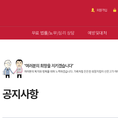
회원가입
무료 법률/노무/심리 상담
예방및대처
공지사항