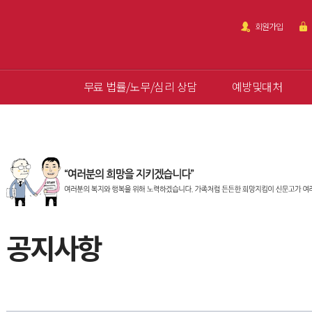
회원가입
무료 법률/노무/심리 상담
예방및대처
공지사항