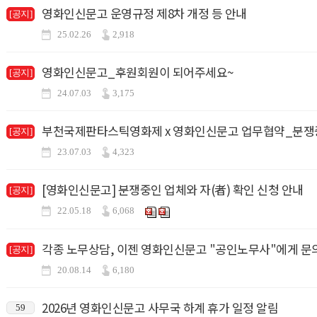
영화인신문고 운영규정 제8차 개정 등 안내
[공지]
25.02.26
2,918
영화인신문고_후원회원이 되어주세요~
[공지]
24.07.03
3,175
부천국제판타스틱영화제 x 영화인신문고 업무협약_분쟁중
[공지]
23.07.03
4,323
[영화인신문고] 분쟁중인 업체와 자(者) 확인 신청 안내
[공지]
22.05.18
6,068
각종 노무상담, 이젠 영화인신문고 "공인노무사"에게 
[공지]
20.08.14
6,180
2026년 영화인신문고 사무국 하계 휴가 일정 알림
59