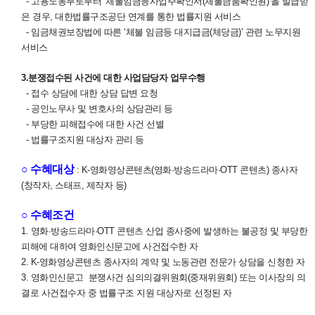
- 고용노동부로부터 ‘체불임금등사업주확인서(체불금품확인원)’을 발급받
은 경우, 대한법률구조공단 연계를 통한 법률지원 서비스
- 임금채권보장법에 따른 ‘체불 임금등 대지급금(체당금)’ 관련 노무지원
서비스
3.분쟁접수된 사건에 대한 사업담당자 업무수행
- 접수 상담에 대한 상담 답변 요청
- 공인노무사 및 변호사의 상담관리 등
- 부당한 피해접수에 대한 사건 선별
- 법률구조지원 대상자 관리 등
○ 수혜대상
: K-영화영상콘텐츠(영화·방송드라마·OTT 콘텐츠) 종사자
(창작자, 스태프, 제작자 등)
○ 수혜조건
1. 영화·방송드라마·OTT 콘텐츠 산업 종사중에 발생하는 불공정 및 부당한
피해에 대하여 영화인신문고에 사건접수한 자
2. K-영화영상콘텐츠 종사자의 계약 및 노동관련 전문가 상담을 신청한 자
3. 영화인신문고 분쟁사건 심의의결위원회(중재위원회) 또는 이사장의 의
결로 사건접수자 중 법률구조 지원 대상자로 선정된 자