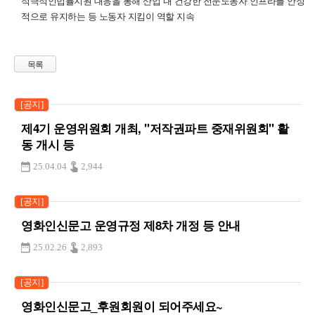
적극적인법률지원 대응을 통해 산업 내 건강한 전문노동자 인프라를 안정
적으로 유지하는 등 노동자 지킴이 역할 지속
목록
[공지]
제4기 운영위원회 개최, "저작권파트 중재위원회" 활
동 개시 등
25.04.04
2,944
[공지]
영화인신문고 운영규정 제8차 개정 등 안내
25.02.26
2,893
[공지]
영화인신문고_후원회원이 되어주세요~