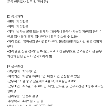
문등 현장조사 업무 및 진행 등)
[2] 응시자격
-연령 : 제한없음
-학력 : 제한없음
-기타 : 남자는 군필 또는 면제자, 채용즉시 근무가 가능한 자(학업 등의 이
유로 입사 유예 불가, 입사유예시 합격 취소될 수 있음)
-자격 조건 : 영화산업 종사경험자 우대,
불공정관행개선사업 관련 경험자
우대
-경력 관련 상근 경력(1일 8시간, 주 40시간 근무)으로 경력증명서 상 근무
기간과 담당 업무가 명시되어야 함.
[3] 근무조건
-고용형태 : 계약직(1년)
-계약기간 : 채용일로부터 1년, 다만 기간 연장할 수 있음
-근무지 : 서울 중구 삼일대로 4길 13, 태호빌딩 303호
-근무조건 : 주 5일, 1주 40시간. 다만, 근무일 및 근무시간은 조정후 계약진
행예정
-급여수준 : 면접후 결정
-후생복지 : 4대보험 가입 등
*문의 : 영화인신문고(02-2272-1505)