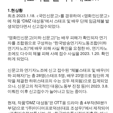
1.
현상황
2023.1.18. <
>
<
>
최초
국민신문고
를 경유하여
영화인신문고
“DMZ
”
에 작품
대성동
에서 스태프 및 배우 단체 임금체불 발
.
생되었다면서 신고접수되었다
“
(
)”
영화인신문고
이하 신문고
는 배우 피해가 확인되자 연기
“
(
자를 조합원으로 구성하는
한국방송연기자노동조합
이하
)”
,
연기자노조
에 배우 피해 사실 확인을 요청한 바
연기자노
2023. 1.20.
조에도 다수의 체불 피해 사례 접수 사실을
확인
.
하게 되었다
“
(
신문고와 연기자노조에 신고 접수된
체불스태프 및 배우
이
)”
28
(
5
,
23
하 피해자
는 총
명
스태프
명
배우
명으로 팀단위 계
)
약을 체결한 하위스태프의 수는 모두 제외됨
으로 집계되었
,
(
)
2023. 3.8.
으나
신문고의 적극적인 대응
노동부 진정 등
이
.
이뤄진 이후 신고접수가 늘어나고 있는 중이다
,
“DMZ
”
OTT
4
(50
/1
현재
작품
대성동
은
용 드라마 총
부작
분
)
“(
)
(
)”
부당
으로
주
미디어프로덕션
대표 조성우
에서 제작되어