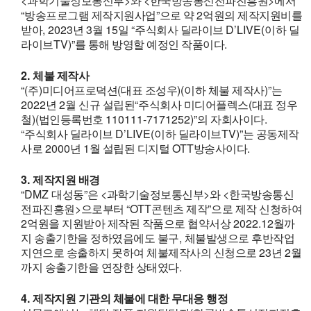
<
>
<
>
과학기술정보통신부
와
한국방송통신전파진흥원
에서
“
”
2
방송프로그램 제작지원사업
으로 약
억원의 제작지원비를
, 2023
3
15
“
D’LIVE(
받아
년
월
일
주식회사 딜라이브
이하 딜
TV)”
.
라이브
를 통해 방영할 예정인 작품이다
2.
체불 제작사
“(
)
(
)(
)”
주
미디어프로덕션
대표 조성우
이하 체불 제작사
는
2022
2
“
(
년
월 신규 설립된
주식회사 미디어플렉스
대표 정우
)(
110111-7171252)”
.
철
법인등록번호
의 자회사이다
“
D’LIVE(
TV)”
주식회사 딜라이브
이하 딜라이브
는 공동제작
2000
1
OTT
.
사로
년
월 설립된 디지털
방송사이다
3.
제작지원 배경
“DMZ
”
<
>
<
대성동
은
과학기술정보통신부
와
한국방송통신
>
“OTT
”
전파진흥원
으로부터
콘텐츠 제작
으로 제작 신청하여
2
2022.12
억원을 지원받아 제작된 작품으로 협약서상
월까
,
지 송출기한을 정하였음에도 불구
체불발생으로 후반작업
23
2
지연으로 송출하지 못하여 체불제작사의 신청으로
년
월
.
까지 송출기한을 연장한 상태였다
4.
제작지원 기관의 체불에 대한 무대응 행정