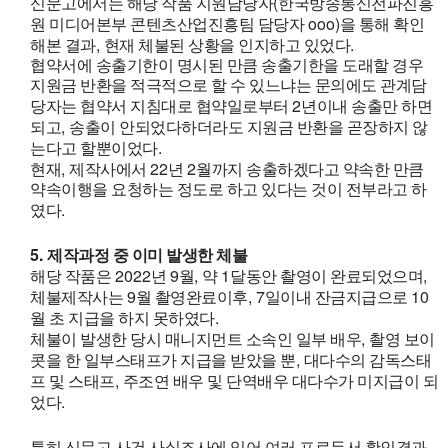
(
신문고에서는 해당 작품 지원담당자
한국방송통신전파진흥
ooo)
원 미디어본부 콘텐츠산업진흥팀 담당자
을 통해 확인
,
.
해본 결과
현재 체불된 상황을 인지하고 있었다
협약서에 송출기한이 명시된 만큼 송출기한을 도래할 경우
지원금 반환을 적극적으로 할 수 있느냐는 문의에도 관계담
2
당자는 협약서 지침대로 협약일로부터
년이내 송출만 하면
,
되고
송출이 안되었다하더라도 지원금 반환을 곧장하지 않
.
는다고 할뿐이었다
,
22
2
현재
제작사에서
년
월까지 송출하겠다고 약속한 만큼
약속이행을 요청하는 정도로 하고 있다는 것이 전부라고 하
.
였다
5.
제작과정 중 이미 발생한 체불
2022
9
,
1
,
해당 작품은
년
월
약
달동안 촬영이 완료되었으며
9
, 7
10
체불제작사는
월 촬영완료이후
일이내 잔금지급으로
.
월 초 지급을 하지 못하였다
,
체불이 발생한 당시 매니지먼트 소속인 일부 배우
촬영 보이
,
콧을 한 일부스태프가 지급을 받았을 뿐
대다수의 감독스태
,
프 및 스태프
주조연 배우 및 단역배우 대다수가 미지급이 되
.
었다
,
특히 신문고 사건 사실조사에 있어 여러 프로듀서 확인결과