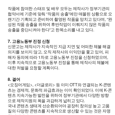
작품에 참여한 스태프 및 배우 모두는 제작사가 정부기관의
“
”
협약서에 기준에 맞춰
작품의 송출
에만 매몰된 상황으로 오
, “
랜기간 기획되고 준비하여 촬영된 작품을 망치고 있다며
완
성된 작품 송출을 위하여 후반작업이 이뤄지지 않은 작품의
”
.
송출을 중단시켜야 한다
고 한목소리를 내고 있다
7.
고용노동부 진정 신청
신문고는 제작사가 지속적인 지급 지연 및 어떠한 체불 해결
,
,
의지를 보이지 않고
오직 제작사의 이익만을 쫓고 있어
피
1
,
해자 동의에 따라
차로 고용노동부 진정을 신청하였으며
이후 지속적으로 고용노동부 진정을 통해 제작사의 체불에
.
대한 처벌을 요청할 계획이다
8.
결어
<
>, <
>
OTT
K-
오징어게임
더글로리
등 이미
와 연결되는
콘텐
,
.
K-
츠는 경제적
문화적 파급효과는 이미 확인되었다
이에
콘
텐츠 지속가능한 발전을 위하여 정부기관에서 다양한 방향
.
으로 제작지원의 폭을 과감하게 넓히고 있다
국내 콘텐츠 생태계 선순환되어야 굉장히 창의성 높고 고품
질의 다양한 콘텐츠를 지속적으로 생산할 수 있는 것은 자명