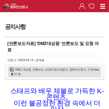
공지사항
[언론보도자료] 'DMZ대성동' 언론보도 및 요청 자
료
신문고 / 2023.03.13 / 공개글
DMZ_대성동_언론보도_요청자료사단법인_영화인신문고_수정.hwp
51 회
스태프와 배우 체불로 가득한
K-
콘텐츠
,
이런 불공정한 환경 속에서 더