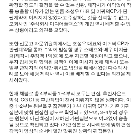
,
확정할 정도의 결정을 할 수 없는 상황
제작사가 이익없이 작
CP
품 송출할 이유가 없는 만큼 조성우 대표 및 이귀덕
가 판
,
권계약이 이뤄지지 않았다고 주장하는 것을 신뢰할 수 없고
“
”
모회사인
주식회사 미디어플랙스
의 개입 역시 배제할 수 없
.
는 상황이라고 의견을 모았다
CP
또한 신문고 자문위원회에서는 조성우 대표와 이귀덕
가
판권계약을 통해 수익이 발생할 경우 스태프와 배우 미지급
(
1
)
,
금
제작사 추정액
억원
에 모두 지급할 예정이라고 했으나
투자 업체등과 협의된 금액이 이에 미치지 못해 제작사 또는
일부 관계자의 이익만 취하고 법인을 폐쇄해왔던 다수의 사
례로 보아 해당 제작사 역시 이를 배제할 수 없다는 의견을 제
.
시하였다
4
1~4
,
현재 체불로 총
부작중
부작 모두는 편집
후반사운드
, CG DI
.
믹싱
등 후반작업이 전혀 이뤄지지 않은 상황이다
이
1~2
CP
중
부는 원본을 편집전문가 아닌 이귀덕
가 기존 가편
, 3~4
집본에 맞춰 편집한 정도로 확인되고 있으며
부의 경우
는 원본이 아닌 화질이 저하된 가편집본으로 여과없이 송출
. (
될 것으로 확인되고 있다
가편집본은 시나리오에 맞춰 편집
)
감독이 영상의 순서배열만 맞춰진 상황의 편집본임