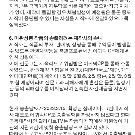
지원받은 금액이외 자부담을 비롯 제작에 필요한 자금 자체
,
가 없어
제작에 돌입할 경우 체불발생이 예정됨은 물론 중도
제작이 중단될 수 있다는 사실을 제작사에 전달하였으나 묵
.
살되었다
6.
미완성된 작품의 송출하려는 제작사의 속내
,
제작사는 작품의 투자
판매 및 상영을 통해 수익등이 발생할
CP
수 있도록 판권계약등을 총괄프로듀서인 이귀덕
에게 위
.
임한 상황이다
CP
이에 신문고는 지속적으로 위임받은 이귀덕
를 통해 소통
,
2
(
*
,
*
하였으나
판권계약 의향을 비친
곳
대한민국노
재단
개
)
1
, 2
, 2
, 2
, 3
엔터테인먼트
과 계약이
월말
월초
월 중순
월 말
월
,
초 할 예정이라며 신문고와 피해자에게 혼선은 물론
행정기
관 등의 피해접수를 미뤄달라며 신속한 사건대응을 지연시
.
켰다
2023.3.15.
.
현재 송출날짜가
확정된 상태이다
그런데 제작
CP
.
사 대표도 이귀덕
도 송출날짜를 확정하지 않았다고 한다
TV
공동제작사인 딜라이브
는 작품의 제작예산 지원없이 기
.
관의 지원요건에 맞춰 송출담당으로 알려져 있다
TV
따라서 신문고와 연기자노조는 딜라이브
에서 송출날짜를