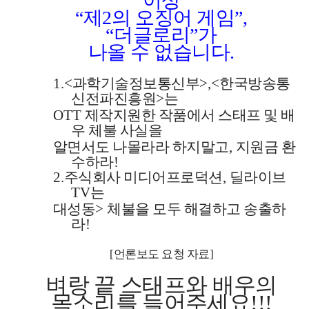
이상
“
제
2
의 오징어 게임
”,
“
더글로리
”
가
나올 수 없습니다
.
1.<
과학기술정보통신부
>,<
한국방송통
신전파진흥원
>
는
OTT
제작지원한 작품에서 스태프 및 배
우 체불 사실을
알면서도 나몰라라 하지말고
,
지원금 환
수하라
!
2.
주식회사 미디어프로덕션
,
딜라이브
TV
는
대성동
>
체불을 모두 해결하고 송출하
라
!
[
언론보도 요청 자료
]
벼랑 끝 스태프와 배우의
목소리를 들어주세요
!!!