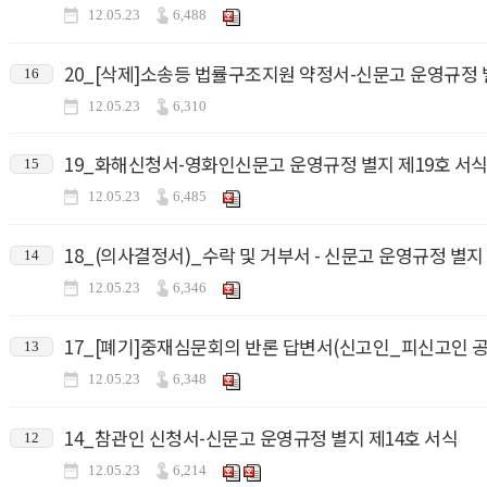
12.05.23
6,488
20_[삭제]소송등 법률구조지원 약정서-신문고 운영규정 
16
12.05.23
6,310
19_화해신청서-영화인신문고 운영규정 별지 제19호 서
15
12.05.23
6,485
18_(의사결정서)_수락 및 거부서 - 신문고 운영규정 별지
14
12.05.23
6,346
17_[폐기]중재심문회의 반론 답변서(신고인_피신고인 공
13
12.05.23
6,348
14_참관인 신청서-신문고 운영규정 별지 제14호 서식
12
12.05.23
6,214