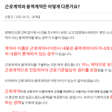
근로계약과 용역계약은 어떻게 다른가요?
신문고 / 2022.05.31 / 공개글
영화인신문고에 접수된 사건을 조사하다 보면, 신고인
(
영화스태프
)이
본인 스
약이 아닌 용역계약을 맺는 경우가 드물지 않습니다
.
계약서 이름은 근로계약서이면서 내용은 용역계약이라거나
(또
의 내용이 혼재되어 있는 경우
가 있습니다
.
어느 계약으로 보
근로계약과 용역계약을 구별하는 것은 매우 중요합니다
.
근로계약으로 인정되어야 근로기준법상의 권리를 보장
받을 수 
이제부터 근로계약과 용역계약은 어떤 차이가 있는지
알아보겠습니다
.
근로계약
이란 근로자가 사용자에게 근로를 제공하고 사용자는 이에 대해 임금을 
서 중요한 점은 임금노동
(
노동력
)
을 제공한다는 점입니다
.
따라서 기본적으로
하는 관계
일 수밖에 없습니다
.