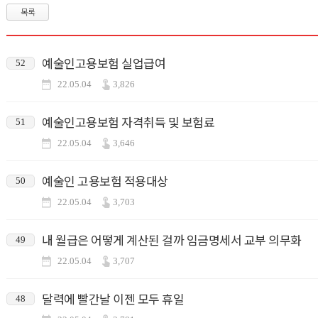
목록
예술인고용보험 실업급여
52
22.05.04
3,826
예술인고용보험 자격취득 및 보험료
51
22.05.04
3,646
예술인 고용보험 적용대상
50
22.05.04
3,703
내 월급은 어떻게 계산된 걸까 임금명세서 교부 의무화
49
22.05.04
3,707
달력에 빨간날 이젠 모두 휴일
48