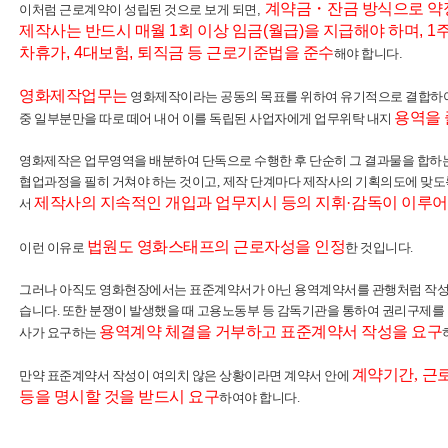
계약금
・
잔금 방식으로 약
이처럼 근로계약이 성립된 것으로 보게 되면
,
제작사는 반드시 매월
1
회 이상 임금
(
월급
)
을 지급해야 하며
, 1
차휴가
, 4
대보험
,
퇴직금 등 근로기준법을 준수
해야 합니다
.
영화제작업무는
영화제작이라는 공동의 목표를 위하여 유기적으로 결합하여 
용역
을
중 일부분만을 따로 떼어 내어 이를 독립된 사업자에게 업무위탁 내지
영화제작은 업무영역을 배분하여 단독으로 수행한 후 단순히 그 결과물을 합하는
협업과정을 필히 거쳐야 하는 것이고
,
제작 단계마다 제작사의 기획의도에 맞도
제작사의 지속적인 개입과 업무지시 등의 지휘
·
감독이 이루어
서
법원도 영화스태프의 근로자성을 인정
이런 이유로
한 것입니다
.
그러나 아직도 영화현장에서는 표준계약서가 아닌 용역계약서를 관행처럼 작성하
습니다. 또한
분쟁이 발생했을 때 고용노동부 등 감독기관을 통하여 권리구제를 
용역계약 체결을 거부하고 표준계약서 작성을 요구
사가 요구하는
계약기간
,
근
만약 표준계약서 작성이 여의치 않은 상황이라면 계약서 안에
등을 명시할 것을 받드시 요구
하여야 합니다
.