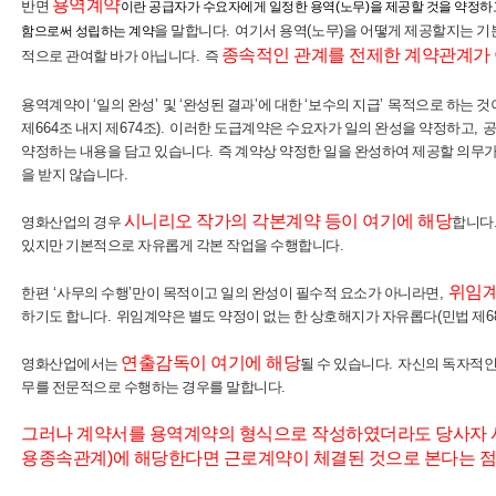
용역계약
반면
이란 공급자가 수요자에게 일정한 용역
(
노무
)
을 제공할 것을 약정하
을 말합니다
.
여기서 용역
(
노무
)
을 어떻게 제공할지는 
함으로써 성립하는 계약
종속적인 관계를 전제한 계약관계가
적으로 관여할 바가 아닙니다
.
즉
용역계약이
‘
일의 완성
’
및
‘
완성된 결과
’
에 대한
‘
보수의 지급
’
목적으로 하는 것
제
664
조 내지 제
674
조
).
이러한 도급계약은 수요자가 일의 완성을 약정하고
,
공
약정하는 내용을 담고 있습니다
.
즉 계약상 약정한 일을 완성하여 제공할 의무
을 받지 않습니다
.
시니리오 작가의 각본계
약
등이 여기에 해당
영화산업의 경우
합니다
있지만 기본적으로 자유롭게 각본 작업을 수행합니다
.
위임
한편
‘
사무의 수행
’
만이 목적이고 일의 완성이 필수적 요소가 아니라면
,
하기도 합니다
.
위임계약은 별도 약정이 없는 한 상호해지가 자유롭다
(
민법 제
6
연출감독이 여기에 해당
영화산업에서는
될 수 있습니다
.
자신의 독자적인
무를 전문적으로 수행하는 경우를 말합니다
.
그러나 계약서를 용역계약의 형식으로 작성하였더라도 당사자 
용종속관계
)
에 해당한다면 근로계약이 체결된 것으로 본다는 점