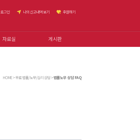
로그인
나의 신고내역 보기
후원하기
자료실
게시판
HOME > 무료 법률/노무/심리 상담 >
법률노무 상담 FAQ