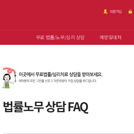
회원가입
무료 법률/노무/심리 상담
예방및대처
법률노무 상담 FAQ