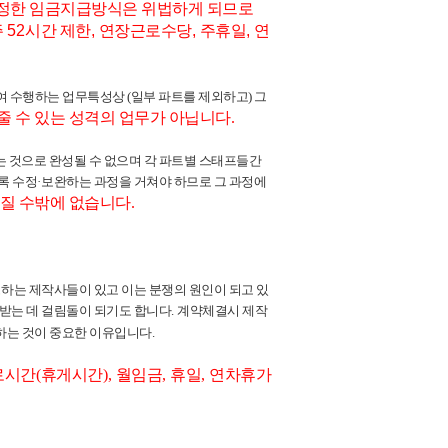
정한 임금지급방식은 위법하게 되므로
주
52
시간 제한
,
연장근로수당
,
주휴일
,
연
수행하는 업무특성상 (일부 파트를 제외하고) 그
 줄 수 있는 성격의 업무가 아닙니다
.
 것으로 완성될 수 없으며 각 파트별 스태프들간
록 수정
·
보완하는 과정을 거쳐야 하므로 그 과정에
질 수밖에 없습니다
.
는 제작사들이 있고 이는 분쟁의 원인이 되고 있
받는 데 걸림돌이 되기도 합니다
.
계약체결시 제작
하는 것이 중요한 이유입니다
.
로시간
(
휴게시간
),
월임금
,
휴일
,
연차휴가