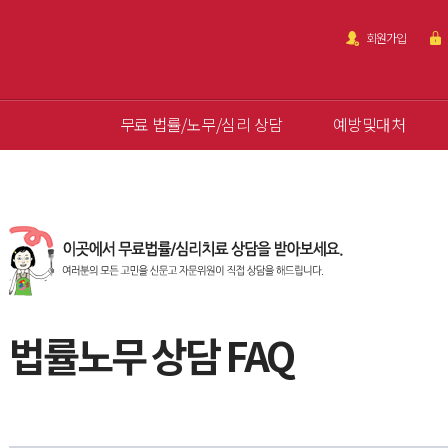
회원가입
무료 법률/노무/심리 상담
예방및대처
법률노무 상담 FAQ