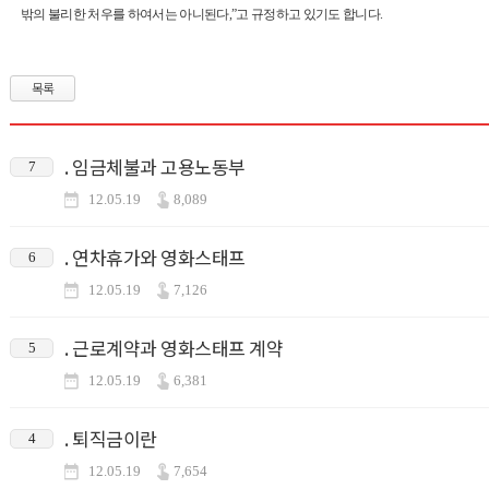
밖의 불리한 처우를 하여서는 아니된다
,”
고 규정하고 있기도 합니다
.
목록
. 임금체불과 고용노동부
7
12.05.19
8,089
. 연차휴가와 영화스태프
6
12.05.19
7,126
. 근로계약과 영화스태프 계약
5
12.05.19
6,381
. 퇴직금이란
4
12.05.19
7,654