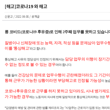
[해고]코로나19 와 해고
신문고 / 2022.06.08 / 공개글
롱 코비드(코로나
19 후유증)로 인해 2주째
업무를 못하고 있습니다
질병이나 신체장애 또는 능력
,
자격
,
적성 등을 문제삼아 업무수
이를 '통상해고'
라고 합니다.
담당 업무의 이행이 장기간
통상해고 사유의 정당성이 인정되기 위해서는
수 없는 정도로 볼 수 있는 경우
여야 합니다
.
건강상의 문제로 업무수행이 곤란해졌더라도 그 기간이
예를 들어
통해 근무가 가능한 상황이라면 부당해고로 인정될 가능성
이 높
코로나후유증으로 근무를 하지 못하고 있더라도, 사내 병가제도
가 가능한 경우
부
에는 노동자의 의사에 반해 일방적으로 통상해고처리하는 것은
*감염병의 예방 및 관리에 관한 법률 제
41
조의
2
는
“
사업주는 근로자가 입원 또는 격리되