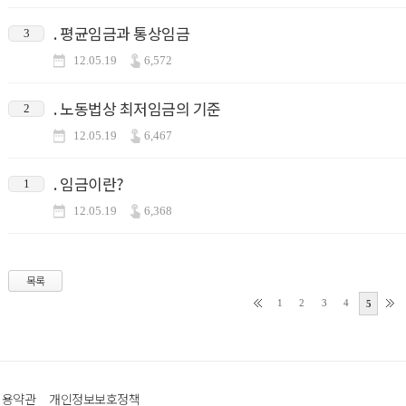
. 평균임금과 통상임금
3
12.05.19
6,572
. 노동법상 최저임금의 기준
2
12.05.19
6,467
. 임금이란?
1
12.05.19
6,368
목록
1
2
3
4
5
이용약관
개인정보보호정책