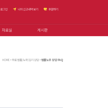
로그인
나의 신고내역 보기
후원하기
자료실
게시판
HOME > 무료 법률/노무/심리 상담 >
법률노무 상담 FAQ