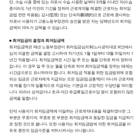
만, 수습 사용 중에 있는 자로서 수습 사용한 날부터 3개월 이내인 자(수습
중이라도 1년 미만의 기간을 정하여 근로계약을 체결한 근로자는 최저임
금법 전면 적용됨), 감시(監視) 또는 단속적(斷續的)으로 근로에 종사하는
자로서 사용자가 고용노동부장관의 승인을 받은 자는 당해년도의 최저임
금액의 10％가 감액될 수 있습니다.
■ 최저임금의 결정과 최저임금액
최저임금액은 매년 노동부장관이 최저임금심의회(노사공익대표 9인)에서
심의·의결한 금액을 결정·고시하여 차기년도 1월 1일부터 12월 31일까지 1
년간 적용됩니다. 최저임금액은 시간·일·주 또는 월을 단위로 하여 정하여
집니다. 이 경우 일·주 또는 월을 단위로 하여 최저임금액을 정하는 때에는
시간급으로도 표시하여야 합니다. 최저임금 적용을 위한 임금범위에 포함
되는 임금은 근로자에게 지급되는 모든 임금(임금총액)이 아니라 근로자에
게 매월 정기적·일률적으로 지급되는 기본급과 고정적인 수당만을 의미합
니다. 따라서 상여금이나 초과·야간·유급휴일근로수당 등이 포함되지 않은
금액을 말합니다.
만약 사용자가 최저임금액에 미달하는 근로계약내용을 체결하였다면 그
부분은 무효이며, 무효로 된 부분은 최저임금액과 동일한 임금을 지급하기
로 정한 것으로 봅니다. 또한 사용자는 최저임금법에 의한 최저임금을 이
유로 종전의 임금수준을 저하시켜서는 아니됩니다.