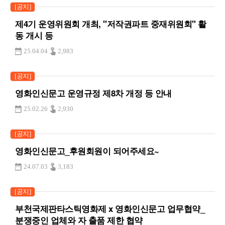
[공지]
제4기 운영위원회 개최, "저작권파트 중재위원회" 활
동 개시 등
25.04.04
2,983
[공지]
영화인신문고 운영규정 제8차 개정 등 안내
25.02.26
2,930
[공지]
영화인신문고_후원회원이 되어주세요~
24.07.03
3,183
[공지]
부천국제판타스틱영화제 x 영화인신문고 업무협약_
분쟁중인 업체와 자 출품 제한 협약