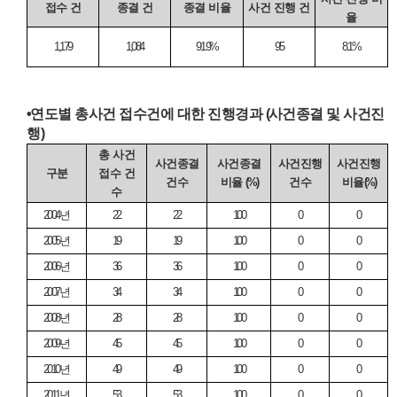
접수 건
종결 건
종결 비율
사건 진행 건
율
1,179
1,084
91.9%
95
8.1%
•
연도별 총사건 접수건에 대한 진행경과
(
사건종결 및 사건진
행
)
총 사건
사건종결
사건종결
사건진행
사건진행
구분
접수 건
건수
비율
(%)
건수
비율
(%)
수
2004
년
22
22
100
0
0
2005
년
19
19
100
0
0
2006
년
36
36
100
0
0
2007
년
34
34
100
0
0
2008
년
28
28
100
0
0
2009
년
45
45
100
0
0
2010
년
49
49
100
0
0
2011
년
53
53
100
0
0