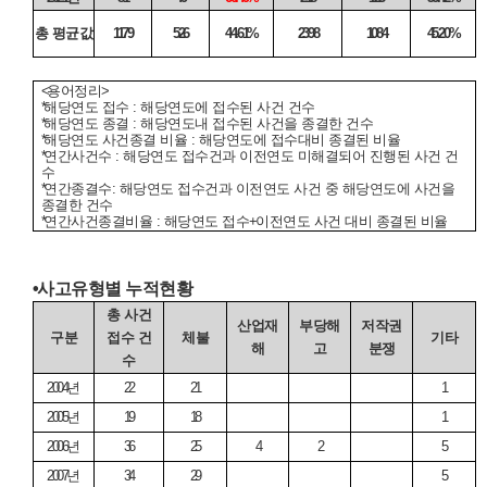
총 평균값
1179
526
44.61%
2398
1084
45.20%
<
용어정리
>
*
해당연도 접수
:
해당연도에 접수된 사건 건수
*
해당연도 종결
:
해당연도내 접수된 사건을 종결한 건수
*
해당연도 사건종결 비율
:
해당연도에 접수대비 종결된 비율
*
연간사건수
:
해당연도 접수건과 이전연도 미해결되어 진행된 사건 건
수
*
연간종결수
:
해당연도 접수건과 이전연도 사건 중 해당연도에 사건을
종결한 건수
*
연간사건종결비율
:
해당연도 접수
+
이전연도 사건 대비 종결된 비율
•
사고유형별 누적현황
총 사건
산업재
부당해
저작권
구분
접수 건
체불
기타
해
고
분쟁
수
2004
년
22
21
1
2005
년
19
18
1
2006
년
36
25
4
2
5
2007
년
34
29
5