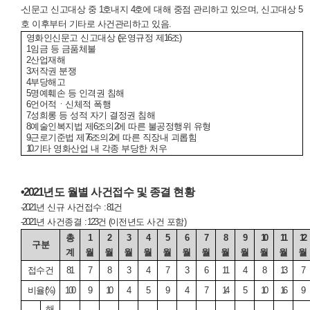
-
신문고 신고대상 중
1
호내지
4
호에 대해 중점 관리하고 있으며
,
신고대상
5
호 이후부터 기타로 사건관리하고 있음
.
영화인신문고 신고대상
(
운영규정 제
16
조
)
1.
임금 등 금품체불
2.
산업재해
3.
저작권 분쟁
4.
부당해고
5.
명예훼손 등 인격권 침해
6.
언어적ㆍ신체적 폭행
7.
성희롱 등 성적 자기 결정권 침해
8.
예술인복지법 제
6
조의
2
에 따른 불공정행위 유형
9.
근로기준법 제
76
조의
2
에 따른 직장내 괴롭힘
10.
기타 영화산업 내 각종 부당한 처우
•
2021
년도 월별 사건접수 및 종결 현황
-2021
년 신규 사건접수
: 81
건
-2021
년 사건종결
: 123
건
(
이전년도 사건 포함
)
총
1
2
3
4
5
6
7
8
9
10
11
12
구분
계
월
월
월
월
월
월
월
월
월
월
월
월
접수건
81
7
8
3
4
7
3
6
11
4
8
13
7
비율
(%)
100
9
10
4
5
9
4
7
14
5
10
16
9
해