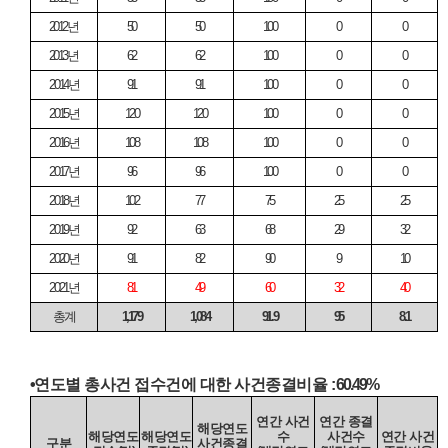
2012
년
50
50
100
0
0
2013
년
62
62
100
0
0
2014
년
91
91
100
0
0
2015
년
120
120
100
0
0
2016
년
108
108
100
0
0
2017
년
96
96
100
0
0
2018
년
102
77
75
25
25
2019
년
92
63
68
29
32
2020
년
91
82
90
9
10
2021
년
81
49
60
32
40
총계
1,179
1,084
91.9
95
8.1
•
연도별 총사건 접수건에 대한 사건종결비율
: 60.49%
연간 사건
연간 종결
해당연도
해당연도
해당연도
수
사건수
연간 사건
구분
사건종결