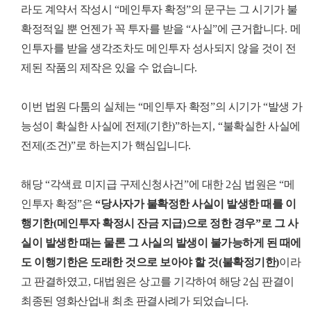
라도 계약서 작성시
“
메인투자 확정
”
의 문구는 그 시기가 불
확정적일 뿐 언젠가 꼭 투자를 받을
“
사실
”
에 근거합니다
.
메
인투자를 받을 생각조차도 메인투자 성사되지 않을 것이 전
제된 작품의 제작은 있을 수 없습니다
.
이번 법원 다툼의 실체는
“
메인투자 확정
”
의 시기가
“
발생 가
능성이 확실한 사실에 전제
(
기한
)”
하는지
, “
불확실한 사실에
전제
(
조건
)”
로 하는지가 핵심입니다
.
해당
“
각색료 미지급 구제신청사건
”
에 대한
2
심 법원은
“
메
인투자 확정
”
은
“
당사자가 불확정한 사실이 발생한 때를 이
행기한
(
메인투자 확정시 잔금 지급
)
으로 정한 경우
”
로 그 사
실이 발생한 때는 물론 그 사실의 발생이 불가능하게 된 때에
도 이행기한은 도래한 것으로 보아야 할 것
(
불확정기한
)
이라
고 판결하였고
,
대법원은 상고를 기각하여 해당
2
심 판결이
최종된 영화산업내 최초 판결사례가 되었습니다
.