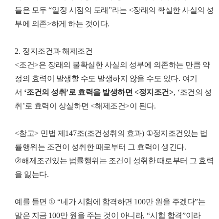
들은 모두
“
일정 시점의 도래
”
라는
<
장래의 확실한 사실의 성
부에 의존
>
하게 하는 것이다
.
2.
정지조건과 해제조건
<
조건
>
은 장래의 불확실한 사실의 성부에 의존하는 만큼
약
정의 효력이 발생할 수도 발생하지 않을 수도 있다
.
여기
서
‘
조건의 성취
’
로 효력을 발생하면
<
정지조건
>
, ‘
조건의 성
취
’
로 효력이 상실하면
<
해제조건
>
이 된다
.
<
참고
>
민법 제
147
조
(
조건성취의 효과
)
①
정지조건있는 법
률행위는 조건이 성취한 때로부터 그 효력이 생긴다
.
②
해제조건있는 법률행위는 조건이 성취한 때로부터 그 효력
을 잃는다
.
예를 들면
①
“
네가 시험에 합격하면
100
만 원을 주겠다
”
는
말은 지금
100
만 원을 주는 것이 아니라
, “
시험 합격
”
이라