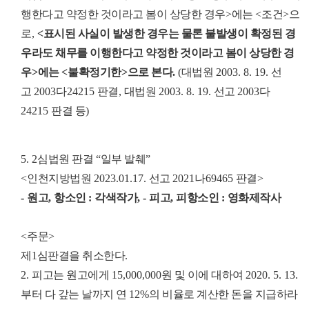
행한다고 약정한 것이라고 봄이 상당한 경우
>
에는
<
조건
>
으
로
,
<
표시된 사실이 발생한 경우는 물론 불발생이 확정된 경
우라도 채무를 이행한다고 약정한 것이라고 봄이 상당한 경
우
>
에는
<
불확정기한
>
으로 본다
.
(
대법원
2003. 8. 19.
선
고
2003
다
24215
판결
,
대법원
2003. 8. 19.
선고
2003
다
24215
판결 등
)
5. 2
심법원 판결
“
일부 발췌
”
<
인천지방법원
2023.01.17.
선고
2021
나
69465
판결
>
-
원고
,
항소인
:
각색작가
, -
피고
,
피항소인
:
영화제작사
<
주문
>
제
1
심판결을 취소한다
.
2.
피고는 원고에게
15,000,000
원 및 이에 대하여
2020. 5. 13.
부터 다 갚는 날까지 연
12%
의 비율로 계산한 돈을 지급하라