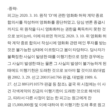
-
중략
-
피고는
2020. 3. 10.
원작
‘D’
에 관한 영화화 허락 계약 종료
합의서를 작성하여 영화화를 중단하였고
,
당심 변론 종결시
까지도 위 원작을 다시 영화화하는 권한을 획득하지 못한 것
으로 보이는바
,
이에 따르면 적어도
2020. 3. 10.
위 영화화 허
락 계약 종료 합의서 작성시에 영화화 관련 메인 투자를 받는
것은 불가능한 상태에 이르렀다고 봄이 타당하다
.
당사자가
불확정한 사실이 발생한 때를 이행기한으로 정한 경우에는
그 사실이 발생한 때는 물론 그 사실의 발생이 불가능하게 된
때에도 이행기한은 도래한 것으로 보아야 할 것이므로
(
대법
원
2002. 3. 29.
선고
2001
다
41766
판결
,
대법원
1989. 6.
27.
선고
88
다카
10579
판결 등 참조
),
결국 위 시점에는 이 사
건 각색계약의 잔금의 이행기한이 도래한 것으로 해석되
고
,
따라서 다른 사정이 없는 한 피고는 원고에게 잔
금
15,000,000
원 및 이에 대하여 위 이행기한 도래 후로 원고