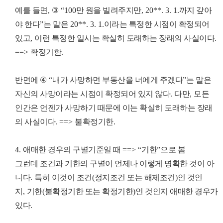
예를 들면
,
③
“100
만 원을 빌려주지만
, 20**. 3. 1.
까지 갚아
야 한다
”
는 말은
20**. 3. 1.
이라는 특정한 시점이 확정되어
있고
,
이런 특정한 일시는 확실히 도래하는 장래의 사실이다
.
==>
확정기한
.
반면에
④
“
내가 사망하면 부동산을 너에게 주겠다
”
는 말은
자신의 사망이라는 시점이 확정되어 있지 않다
.
다만
,
모든
인간은 언젠가 사망하기 때문에 이는 확실히 도래하는 장래
의 사실이다
. ==>
불확정기한
.
4.
애매한 경우의 구별기준일 때
==> “
기한
”
으로 봄
그런데 조건과 기한의 구별이 언제나 이렇게 명확한 것이 아
니다
.
특히 이것이 조건
(
정지조건 또는 해제조건
)
인 것인
지
,
기한
(
불확정기한 또는 확정기한
)
인 것인지 애매한 경우가
있다
.