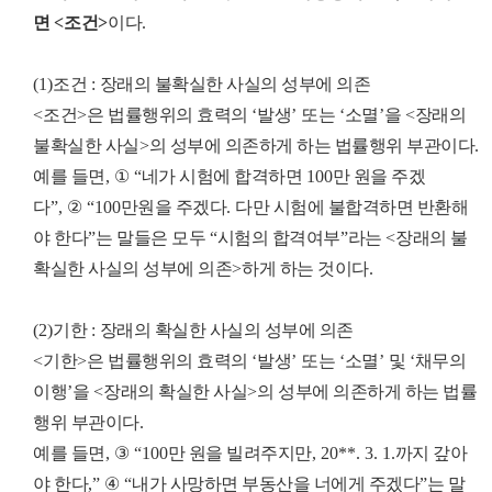
면
<
조건
>
이다
.
(1)
조건
:
장래의 불확실한 사실의 성부에 의존
<
조건
>
은 법률행위의 효력의
‘
발생
’
또는
‘
소멸
’
을
<
장래의
불확실한 사실
>
의 성부에 의존하게 하는 법률행위 부관이다
.
예를 들면
,
①
“
네가 시험에 합격하면
100
만 원을 주겠
다
”,
②
“100
만원을 주겠다
.
다만 시험에 불합격하면 반환해
야 한다
”
는 말들은 모두
“
시험의 합격여부
”
라는
<
장래의 불
확실한 사실의 성부에 의존
>
하게 하는 것이다
.
(2)
기한
:
장래의 확실한 사실의 성부에 의존
<
기한
>
은 법률행위의 효력의
‘
발생
’
또는
‘
소멸
’
및
‘
채무의
이행
’
을
<
장래의 확실한 사실
>
의 성부에 의존하게 하는 법률
행위 부관이다
.
예를 들면
,
③
“100
만 원을 빌려주지만
, 20**. 3. 1.
까지 갚아
야 한다
,”
④
“
내가 사망하면 부동산을 너에게 주겠다
”
는 말