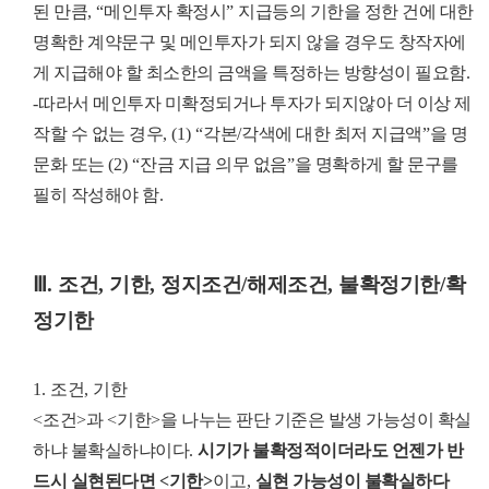
된 만큼
, “
메인투자 확정시
”
지급등의 기한을 정한 건에 대한
명확한 계약문구 및 메인투자가 되지 않을 경우도 창작자에
게 지급해야 할 최소한의 금액을 특정하는 방향성이 필요함
.
-
따라서 메인투자 미확정되거나 투자가 되지않아 더 이상 제
작할 수 없는 경우
, (1) “
각본
/
각색에 대한 최저 지급액
”
을 명
문화 또는
(2) “
잔금 지급 의무 없음
”
을 명확하게 할 문구를
필히 작성해야 함
.
Ⅲ
.
조건
,
기한
,
정지조건
/
해제조건
,
불확정기한
/
확
정기한
1.
조건
,
기한
<
조건
>
과
<
기한
>
을 나누는 판단 기준은 발생 가능성이 확실
하냐 불확실하냐이다
.
시기가 불확정적이더라도 언젠가 반
드시 실현된다면
<
기한
>
이고
,
실현 가능성이 불확실하다