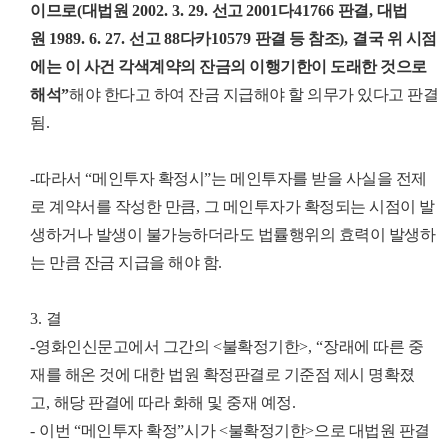
이므로
(
대법원
2002. 3. 29.
선고
2001
다
41766
판결
,
대법
원
1989. 6. 27.
선고
88
다카
10579
판결 등 참조
),
결국 위 시점
에는 이 사건 각색계약의 잔금의 이행기한이 도래한 것으로
해석
”
해야 한다고 하여 잔금 지급해야 할 의무가 있다고 판결
됨
.
-
따라서
“
메인투자 확정시
”
는 메인투자를 받을 사실을 전제
로 계약서를 작성한 만큼
,
그 메인투자가 확정되는 시점이 발
생하거나 발생이 불가능하더라도 법률행위의 효력이 발생하
는 만큼 잔금 지급을 해야 함
.
3.
결
-
영화인신문고에서 그간의
<
불확정기한
>, “
장래에 따른 중
재를 해온 것에 대한 법원 확정판결로 기준점 제시 명확졌
고
,
해당 판결에 따라 화해 및 중재 예정
.
-
이번
“
메인투자 확정
”
시가
<
불확정기한
>
으로 대법원 판결