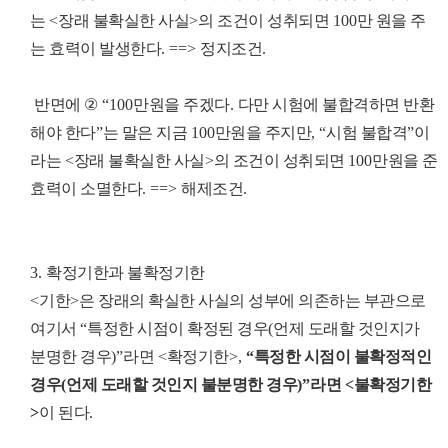
는
<
장래 불확실한 사실
>
의 조건이 성취되면
100
만 원을 주
는 효력이 발생한다
. ==>
정지조건
.
​
반면에
②
“100
만원을 주겠다
.
다만 시험에 불합격하면 반환
해야 한다
”
는 말은 지금
100
만원을 주지만
, “
시험 불합격
”
이
라는
<
장래 불확실한 사실
>
의 조건이 성취되면
100
만원을 준
효력이 소멸한다
. ==>
해제조건
.
3.
확정기한과 불확정기한
<
기한
>
은 장래의 확실한 사실의 성부에 의존하는 부관으로
여기서
“
특정한 시점이 확정된 경우
(
언제 도래할 것인지가
분명한 경우
)”
라면
<
확정기한
>,
“
특정한 시점이 불확정적인
경우
(
언제 도래할 것인지 불분명한 경우
)”
라면
<
불확정기한
>
이 된다
.