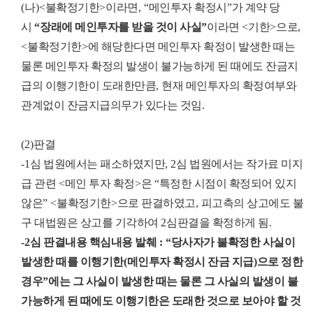
(
나
)<
불확정기한
>
이라면
, “
메인투자 확정시
”
가 계약 당
시
“
장래에 메인투자를 받을 것이 사실
”
이라면
<
기한
>
으로
,
<
불확정기한
>
에 해당한다면 메인투자 확정이 발생한 때는
물론 메인투자 확정의 발생이 불가능하게 된 때에도 잔금지
급의 이행기한이 도래한만큼
,
현재 메인투자의 확정여부와
관계없이 잔금지급의무가 있다는 것임
.
(2)
판결
-1
심 법원에서는 패소하였지만
, 2
심 법원에서는 작가료 미지
급 관련
<
메인 투자 확정
>
은
“
특정한 시점이 확정되어 있지
않은
” <
불확정기한
>
으로 판결하였고
,
피고측의 상고에도 불
구 대법원은 상고를 기각하여
2
심판결을 확정하게 됨
.
-2
심 판결내용 핵심내용 발췌
: “
당사자가 불확정한 사실이
발생한 때를 이행기한
(
메인투자 확정시 잔금 지급
)
으로 정한
경우
”
에는 그 사실이 발생한 때는 물론 그 사실의 발생이 불
가능하게 된 때에도 이행기한은 도래한 것으로 보아야 할 것