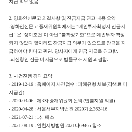
지급 의무 없음
.
2.
영화인신문고 의결사항 및 잔금지급 권고 내용 요약
-
영화인신문고 중재위원회에서는
"
메인투자확정시 잔금지
급
"
은
‘
정지조건
’
이 아닌
"
불확정기한
"
으로 메인투자 확정
되지 않았다 할지라도 잔금지급 의무가 있으므로 잔금을 지
급하여야 한다고 판단
,
당사자에게 잔금 지급을 권고함
.
-
피신청인 잔금 미지급으로 법률구조 지원 의결함
.
3.
사건진행 경과 요약
- 2019-12-19 :
홈페이지 사건접수
:
피해유형 체불
(
각색료 미
지급건
)
- 2020-03-06 :
제
3
차 중재위원회 논의
(
법률지원 의결
)
- 2020-04-28 :
서울서부지방법원
2020
가소
362416
- 2021-07-21 : 1
심 패소
- 2021-08-19 :
인천지방법원
2021
나
69465
항소