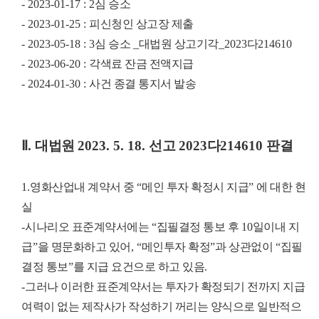
- 2023-01-17 : 2
심 승소
- 2023-01-25 :
피신청인 상고장 제출
- 2023-05-18 : 3
심 승소
_
대법원 상고기각
_2023
다
214610
- 2023-06-20 :
각색료 잔금 전액지급
- 2024-01-30 :
사건 종결 통지서 발송
Ⅱ
.
대법원
2023. 5. 18.
선고
2023
다
214610
판결
1.
영화산업내 계약서 중
“
메인 투자 확정시 지급
”
에 대한 현
실
-
시나리오 표준계약서에는
“
집필결정 통보 후
10
일이내 지
급
”
을 명문화하고 있어
, “
메인투자 확정
”
과 상관없이
“
집필
결정 통보
”
를 지급 요건으로 하고 있음
.
-
그러나 이러한 표준계약서는 투자가 확정되기 전까지 지급
여력이 없는 제작사가 작성하기 꺼리는 양식으로 일반적으