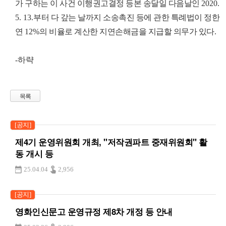
가 구하는 이 사건 이행권고결정 등본 송달일 다음날인
2020.
5. 13.
부터 다 갚는 날까지 소송촉진 등에 관한 특례법이 정한
연
12%
의 비율로 계산한 지연손해금을 지급할 의무
가 있다
.
-
하략
목록
[공지]
제4기 운영위원회 개최, "저작권파트 중재위원회" 활
동 개시 등
25.04.04
2,956
[공지]
영화인신문고 운영규정 제8차 개정 등 안내