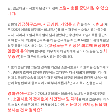
소멸시효를 중단시킬 수 있습
단
,
임금채권의 시효가 완성되기 전에
니다
.
임금청구소송
,
지급명령
,
가압류 신청
최고
법원에
을 하거나
,
(
채
무자에게 이행을 청구하는 의사표시
)
를 하는 경우에는 소멸시효가 중단됩
니다
.
따라서 소멸시효가 얼마 남지 않았다면 우선하여 소멸시효를 중단시
켜야 합니다
.
최고
(
지급독촉
)
를 하는 경우에는 최고 후
6
개월 이내에 재판상
고용노동부 진정은 최고에 해당하지
청구 등을 반드시 해야 합니다(
않음에 유의
채
해야 합니다)
.
채무자가 채권자에게 권리가 있음을 인정
(
무승인
)
하는 경우에도 소멸시효는 중단됩니다
.
시효가 중단되면 그동안 경과한 기간은 소멸시효로서의 효력을 상실하게 되
며
,
중단의 효력이 없어진 경우에는 그때부터 다시 새롭게 진행합니다
.
예
컨대 임금청구소송을 제기한 경우 재판상 청구로 인하여 중단된 시효는 재
판이 확정된 때에 종료되어 이때부터 새롭게
3
년의 시효가 진행됩니다
.
영화인신문고
는 민간에서 운영하는 영화산업 노사정분쟁중재기구로
소멸시효와 관계없이 사건접수 및 처리
서
,
를 하고 있습니다
.
아직
신문고에 먼저 상담을
해
도 소멸시효 때문에 포기한 체불이 있다면
,
보시는 건 어떨까요
?