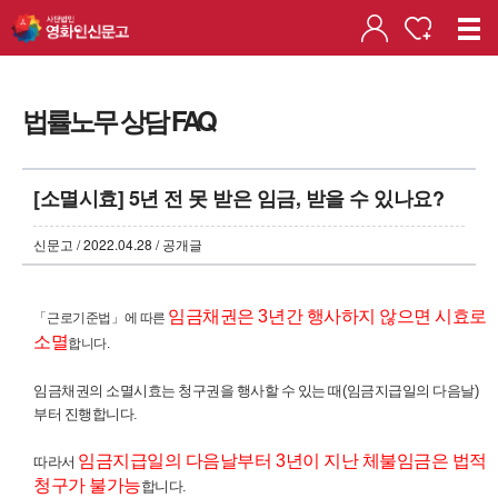
법률노무 상담 FAQ
[소멸시효] 5년 전 못 받은 임금, 받을 수 있나요?
신문고 / 2022.04.28 / 공개글
임금채권은
3
년간 행사하지 않으면 시효로
「
근로기준법
」
에 따른
소멸
합니다
.
임금채권의 소멸시효는 청구권을 행사할 수 있는 때
(
임금지급일의 다음날
)
부터 진행합니다
.
임금지급일의 다음날부터
3
년이 지난 체불임금은 법적
따라서
청구가 불가능
합니다
.