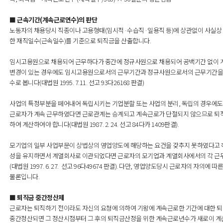
■ 근속기간(계속근로연수)의 판단
노동자의 채용당시 직종이나 고용형태(임시적·수습직·일용직 등)에 상관없이 사실상
한 재직일수(근속일수)를 기준으로 퇴직금을 산출합니다.
임시고용원으로 채용되어 근무하다가 중간에 정규사원으로 채용되어 공백기간 없이 
변경이 있는 경우에도 임시고용원으로서의 근무기간과 정규사원으로서의 근무기간을 
수로 봅니다(대법원 1995. 7.11. 선고 93다26168 판결)
사업의 특정부분을 떼어내어 독립시키는 기업분할 또는 사업의 분리, 독립의 경우에도
근로자가 계속 근무하였다면 근로관계는 승계되고 계속근로가 단절되지 않으므로 퇴
하여 계산하여야 합니다(대법원 1987. 2. 24. 선고 84다카 1409판결).
모기업의 일부 사업부문이 상법상의 영업양도에 해당하는 요건을 갖추지 못하였다고 하
성을 유지하면서 계열회사로 이관되었다면 근로자의 모기업과 계열회사에서의 각 근
(대법원 1997. 6. 27. 선고 96다49674 판결). 다만, 영업양도당시 근로자의 자
물론입니다.
■ 퇴직금 중간정산제
근로자는 퇴직하기 전이라도 자신의 요청에 의하여 기왕에 계속근로한 기간에 대한 퇴
중간정산되면 그 정산시점부터 그 후의 퇴직금산정을 위한 계속근로년수가 새로이 계산