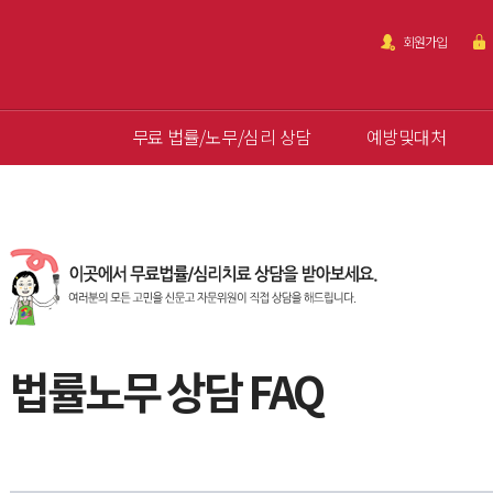
회원가입
무료 법률/노무/심리 상담
예방및대처
법률노무 상담 FAQ