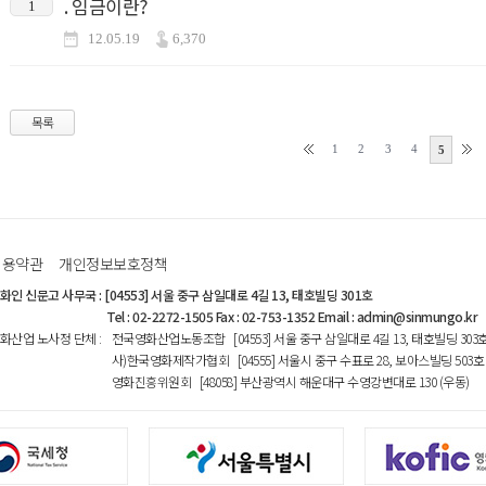
. 임금이란?
1
12.05.19
6,370
목록
1
2
3
4
5
이용약관
개인정보보호정책
화인 신문고 사무국
:
[04553] 서울 중구 삼일대로 4길 13, 태호빌딩 301호
Tel : 02-2272-1505 Fax : 02-753-1352 Email : admin@sinmungo.kr
화산업 노사정 단체
:
전국영화산업노동조합 [04553] 서울 중구 삼일대로 4길 13, 태호빌딩 303
사)한국영화제작가협회 [04555] 서울시 중구 수표로 28, 보아스빌딩 503호
영화진흥위원회 [48058] 부산광역시 해운대구 수영강변대로 130 (우동)