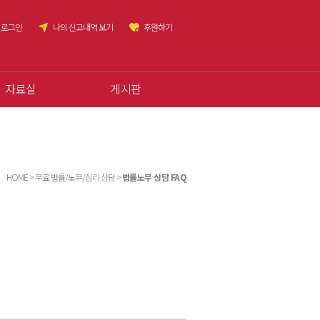
로그인
나의 신고내역 보기
후원하기
자료실
게시판
HOME > 무료 법률/노무/심리 상담 >
법률노무 상담 FAQ