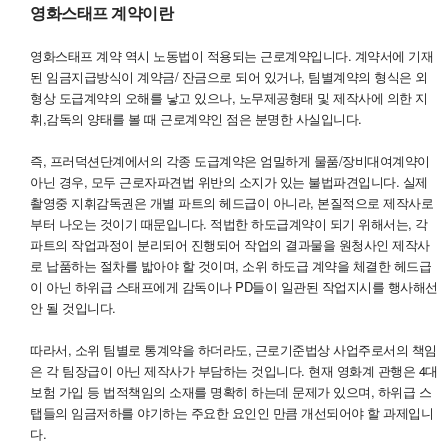
영화스태프 계약이란
영화스태프 계약 역시 노동법이 적용되는 근로계약입니다. 계약서에 기재
된 임금지급방식이 계약금/ 잔금으로 되어 있거나, 팀별계약의 형식은 외
형상 도급계약의 오해를 낳고 있으나, 노무제공형태 및 제작사에 의한 지
휘,감독의 양태를 볼 때 근로계약인 점은 분명한 사실입니다.
즉, 프러덕션단계에서의 각종 도급계약은 엄밀하게 물품/장비대여계약이
아닌 경우, 모두 근로자파견법 위반의 소지가 있는 불법파견입니다. 실제
촬영중 지휘감독권은 개별 파트의 헤드급이 아니라, 본질적으로 제작사로
부터 나오는 것이기 때문입니다. 적법한 하도급계약이 되기 위해서는, 각
파트의 작업과정이 분리되어 진행되어 작업의 결과물을 원청사인 제작사
로 납품하는 절차를 밟아야 할 것이며, 소위 하도급 계약을 체결한 헤드급
이 아닌 하위급 스태프에게 감독이나 PD들이 일관된 작업지시를 행사해선
안 될 것입니다.
따라서, 소위 팀별로 통계약을 하더라도, 근로기준법상 사업주로서의 책임
은 각 팀장급이 아닌 제작사가 부담하는 것입니다. 현재 영화계 관행은 4대
보험 가입 등 법적책임의 소재를 명확히 하는데 문제가 있으며, 하위급 스
탭들의 임금저하를 야기하는 주요한 요인인 만큼 개선되어야 할 과제입니
다.