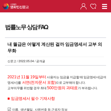
법률노무 상담 FAQ
내 월급은 어떻게 계산된 걸까 임금명세서 교부 의
무화
신문고 / 2022.05.04 / 공개글
2021
년
11
월
19
일부터
사용자는 임금을 지급할 때 임금명세서
(
급여
서면(전자문서 포함)
명세서
)를
으로 교부해야 합니다
.
500
만원의 과태료
교부의무를 위반할 경우 최대
가 부과됩니다
.
■
임금명세서 필수 기재사항
☑
이름
,
생년월일
,
사원번호 등 근로자 정보