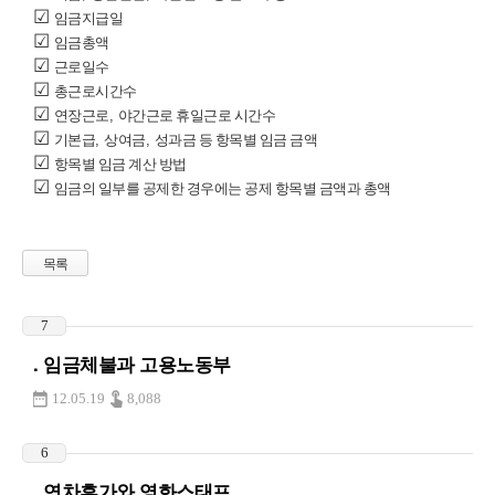
☑
임금지급일
☑
임금총액
☑
근로일수
☑
총근로시간수
☑
연장근로
,
야간근로 휴일근로 시간수
☑
기본급
,
상여금
,
성과금 등 항목별 임금 금액
☑
항목별 임금 계산 방법
☑
임금의 일부를 공제한 경우에는 공제 항목별 금액과 총액
목록
7
. 임금체불과 고용노동부
12.05.19
8,088
6
. 연차휴가와 영화스태프