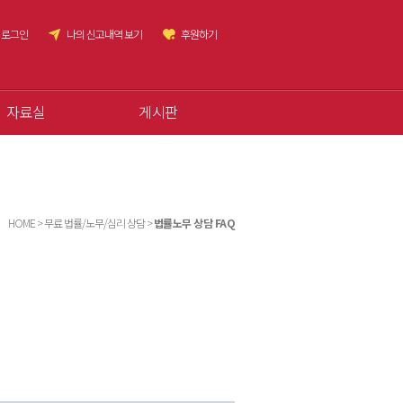
로그인
나의 신고내역 보기
후원하기
자료실
게시판
HOME > 무료 법률/노무/심리 상담 >
법률노무 상담 FAQ