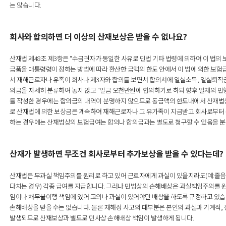
는 않습니다.
회사와 합의하면 더 이상의 산재보상은 받을 수 없나요?
산재법 제48조 제3항은 "수급권자가 동일한 사유로 민법 기타 법령에 의하여 이 법의
금품을 대통령령이 정하는 방법에 따라 환산한 금액의 한도 안에서 이 법에 의한 보험
서 재해근로자나 유족이 회사나 제3자와 합의를 보면서 합의서에 일실소득, 일실퇴직금,
의금을 자세히 분류하여 놓지 않고 "일금 오천만원에 합의하기로 하되 향후 일체의 민
를 작성한 경우에는 합의금의 내역이 분명하지 않으므로 동금액의 한도내에서 산재법상
로 산재법에 의한 보상금은 계속하여 재해근로자나 그 유가족이 지급받고 회사로부
하는 경우에는 산재법상의 보험급여는 합의나 합의금과는 별도로 청구할 수 있음을 분
산재가 발생하면 무조건 회사로부터 추가보상을 받을 수 있다는데?
산재법은 무과실 책임주의를 원리로 하고 있어 근로자에게 과실이 있을지라도(예:졸음
다치는 경우) 각종 급여를 지급합니다. 그러나 민법상의 손해배상은 과실책임주의를 원
임이나 채무불이행 책임에 있어 고의나 과실이 있어야만 배상을 하도록 규정하고 있습
손해배상을 받을 수는 없습니다. 물론 재해성 사고의 대부분은 본인의 과실과 기계적,
발생되므로 산재보상과 별도로 민사상 손해배상 책임이 발생하게 됩니다.