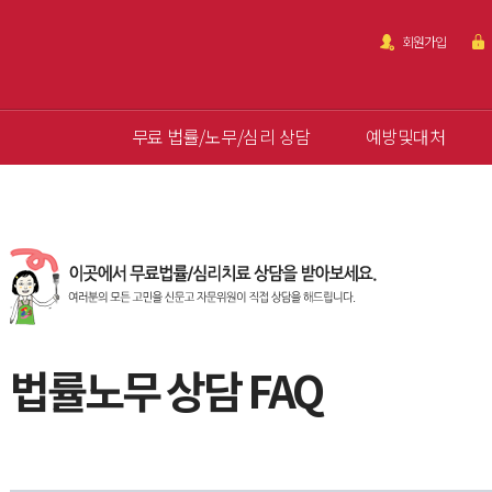
회원가입
무료 법률/노무/심리 상담
예방및대처
법률노무 상담 FAQ