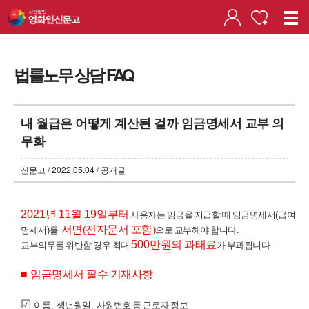
법률노무 상담 FAQ
내 월급은 어떻게 계산된 걸까 임금명세서 교부 의
무화
신문고 / 2022.05.04 / 공개글
2021
년
11
월
19
일부터
사용자는 임금을 지급할 때 임금명세서
(
급여
서면(전자문서 포함)
명세서
)를
으로 교부해야 합니다
.
500
만원의 과태료
교부의무를 위반할 경우 최대
가 부과됩니다
.
■
임금명세서 필수 기재사항
☑
이름
,
생년월일
,
사원번호 등 근로자 정보