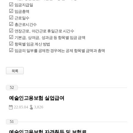
☑
임금지급일
☑
임금총액
☑
근로일수
☑
총근로시간수
☑
연장근로
,
야간근로 휴일근로 시간수
☑
기본급
,
상여금
,
성과금 등 항목별 임금 금액
☑
항목별 임금 계산 방법
☑
임금의 일부를 공제한 경우에는 공제 항목별 금액과 총액
목록
52
예술인고용보험 실업급여
22.05.04
3,826
51
예술인고용보험 자격취득 및 보험료