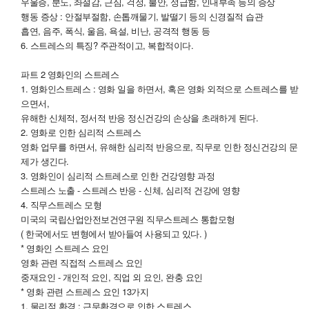
우울증, 분노, 좌절감, 근심, 걱정, 불안, 성급함, 인내부족 등의 증상
행동 증상 : 안절부절함, 손톱깨물기, 발떨기 등의 신경질적 습관
흡연, 음주, 폭식, 울음, 욕설, 비난, 공격적 행동 등
6. 스트레스의 특징? 주관적이고, 복합적이다.
파트 2 영화인의 스트레스
1. 영화인스트레스 : 영화 일을 하면서, 혹은 영화 외적으로 스트레스를 받
으면서,
유해한 신체적, 정서적 반응 정신건강의 손상을 초래하게 된다.
2. 영화로 인한 심리적 스트레스
영화 업무를 하면서, 유해한 심리적 반응으로, 직무로 인한 정신건강의 문
제가 생긴다.
3. 영화인이 심리적 스트레스로 인한 건강영향 과정
스트레스 노출 - 스트레스 반응 - 신체, 심리적 건강에 영향
4. 직무스트레스 모형
미국의 국립산업안전보건연구원 직무스트레스 통합모형
( 한국에서도 변형에서 받아들여 사용되고 있다. )
* 영화인 스트레스 요인
영화 관련 직접적 스트레스 요인
중재요인 - 개인적 요인, 직업 외 요인, 완충 요인
* 영화 관련 스트레스 요인 13가지
1. 물리적 환경 : 근무환경으로 인한 스트레스