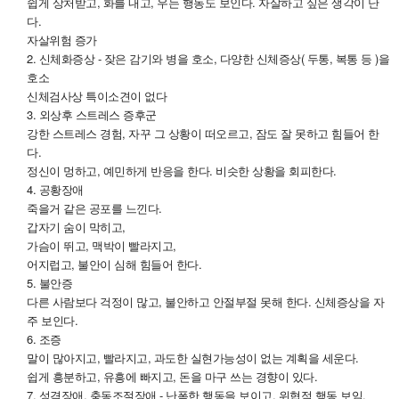
쉽게 상처받고, 화를 내고, 우는 행동도 보인다. 자살하고 싶은 생각이 난
다.
자살위험 증가
2. 신체화증상 - 잦은 감기와 병을 호소, 다양한 신체증상( 두통, 복통 등 )을
호소
신체검사상 특이소견이 없다
3. 외상후 스트레스 증후군
강한 스트레스 경험, 자꾸 그 상황이 떠오르고, 잠도 잘 못하고 힘들어 한
다.
정신이 멍하고, 예민하게 반응을 한다. 비슷한 상황을 회피한다.
4. 공황장애
죽을거 같은 공포를 느낀다.
갑자기 숨이 막히고,
가슴이 뛰고, 맥박이 빨라지고,
어지럽고, 불안이 심해 힘들어 한다.
5. 불안증
다른 사람보다 걱정이 많고, 불안하고 안절부절 못해 한다. 신체증상을 자
주 보인다.
6. 조증
말이 많아지고, 빨라지고, 과도한 실현가능성이 없는 계획을 세운다.
쉽게 흥분하고, 유흥에 빠지고, 돈을 마구 쓰는 경향이 있다.
7. 성격장애, 충동조절장애 - 난폭한 행동을 보이고, 위협적 행동 보임,