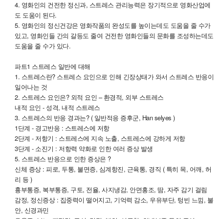
4. 영화인의 건전한 정신과, 스트레스 관리능력은 장기적으로 영화산업에
도 도움이 된다.
5. 영화인의 정신건강은 영화작품의 완성도를 높이는데도 도움을 줄 수가
있고, 영화인들 간의 갈등도 줄여 건전한 영화인들의 문화를 조성하는데도
도움을 줄 수가 있다.
파트1 스트레스 일반에 대해
1. 스트레스란? 스트레스 요인으로 인해 긴장상태가 와서 스트레스 반응이
일어나는 것
2. 스트레스 요인은? 외적 요인 – 환경적, 외부 스트레스
내적 요인 - 성격, 내적 스트레스
3. 스트레스의 반응 경과는? ( 일반적응 증후군, Han selyes )
1단계 - 경고반응 : 스트레스에 저항
2단계 - 저항기 : 스트레스에 지속 노출, 스트레스에 강하게 저항
3단계 - 소진기 : 저항력 약화로 인한 여러 증상 발생
5. 스트레스 반응으로 인한 증상은 ?
신체 증상 : 피로, 두통, 불면증, 심계항진, 근육통, 경직 ( 특히 목, 어깨, 허
리 등 )
흉부통증, 복부통증, 구토, 전율, 사지냉감, 안면홍조, 땀, 자주 감기 걸림
감정, 정신증상 : 집중력이 떨어지고, 기억력 감소, 우유부단, 텅빈 느낌, 불
안, 신경과민