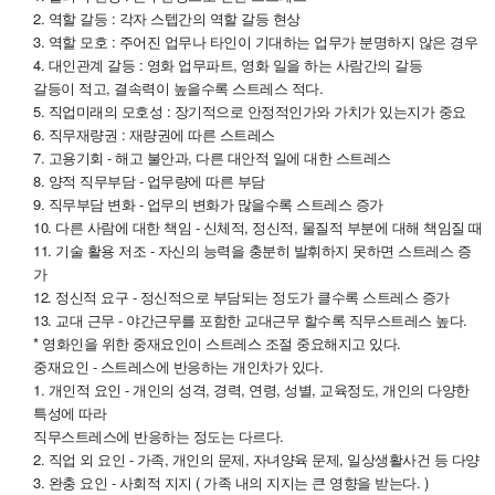
2. 역할 갈등 : 각자 스텝간의 역할 갈등 현상
3. 역할 모호 : 주어진 업무나 타인이 기대하는 업무가 분명하지 않은 경우
4. 대인관계 갈등 : 영화 업무파트, 영화 일을 하는 사람간의 갈등
갈등이 적고, 결속력이 높을수록 스트레스 적다.
5. 직업미래의 모호성 : 장기적으로 안정적인가와 가치가 있는지가 중요
6. 직무재량권 : 재량권에 따른 스트레스
7. 고용기회 - 해고 불안과, 다른 대안적 일에 대한 스트레스
8. 양적 직무부담 - 업무량에 따른 부담
9. 직무부담 변화 - 업무의 변화가 많을수록 스트레스 증가
10. 다른 사람에 대한 책임 - 신체적, 정신적, 물질적 부분에 대해 책임질 때
11. 기술 활용 저조 - 자신의 능력을 충분히 발휘하지 못하면 스트레스 증
가
12. 정신적 요구 - 정신적으로 부담되는 정도가 클수록 스트레스 증가
13. 교대 근무 - 야간근무를 포함한 교대근무 할수록 직무스트레스 높다.
* 영화인을 위한 중재요인이 스트레스 조절 중요해지고 있다.
중재요인 - 스트레스에 반응하는 개인차가 있다.
1. 개인적 요인 - 개인의 성격, 경력, 연령, 성별, 교육정도, 개인의 다양한
특성에 따라
직무스트레스에 반응하는 정도는 다르다.
2. 직업 외 요인 - 가족, 개인의 문제, 자녀양육 문제, 일상생활사건 등 다양
3. 완충 요인 - 사회적 지지 ( 가족 내의 지지는 큰 영향을 받는다. )