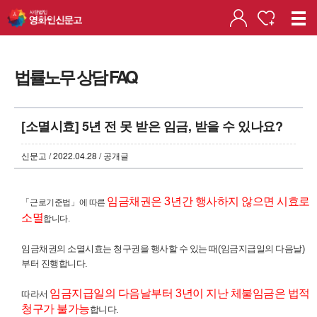
법률노무 상담 FAQ
[소멸시효] 5년 전 못 받은 임금, 받을 수 있나요?
신문고 / 2022.04.28 / 공개글
임금채권은
3
년간 행사하지 않으면 시효로
「
근로기준법
」
에 따른
소멸
합니다
.
임금채권의 소멸시효는 청구권을 행사할 수 있는 때
(
임금지급일의 다음날
)
부터 진행합니다
.
임금지급일의 다음날부터
3
년이 지난 체불임금은 법적
따라서
청구가 불가능
합니다
.