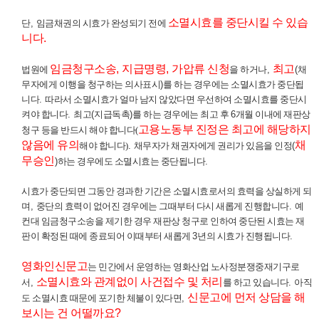
소멸시효를 중단시킬 수 있습
단
,
임금채권의 시효가 완성되기 전에
니다
.
임금청구소송
,
지급명령
,
가압류 신청
최고
법원에
을 하거나
,
(
채
무자에게 이행을 청구하는 의사표시
)
를 하는 경우에는 소멸시효가 중단됩
니다
.
따라서 소멸시효가 얼마 남지 않았다면 우선하여 소멸시효를 중단시
켜야 합니다
.
최고
(
지급독촉
)
를 하는 경우에는 최고 후
6
개월 이내에 재판상
고용노동부 진정은 최고에 해당하지
청구 등을 반드시 해야 합니다(
않음에 유의
채
해야 합니다)
.
채무자가 채권자에게 권리가 있음을 인정
(
무승인
)
하는 경우에도 소멸시효는 중단됩니다
.
시효가 중단되면 그동안 경과한 기간은 소멸시효로서의 효력을 상실하게 되
며
,
중단의 효력이 없어진 경우에는 그때부터 다시 새롭게 진행합니다
.
예
컨대 임금청구소송을 제기한 경우 재판상 청구로 인하여 중단된 시효는 재
판이 확정된 때에 종료되어 이때부터 새롭게
3
년의 시효가 진행됩니다
.
영화인신문고
는 민간에서 운영하는 영화산업 노사정분쟁중재기구로
소멸시효와 관계없이 사건접수 및 처리
서
,
를 하고 있습니다
.
아직
신문고에 먼저 상담을
해
도 소멸시효 때문에 포기한 체불이 있다면
,
보시는 건 어떨까요
?