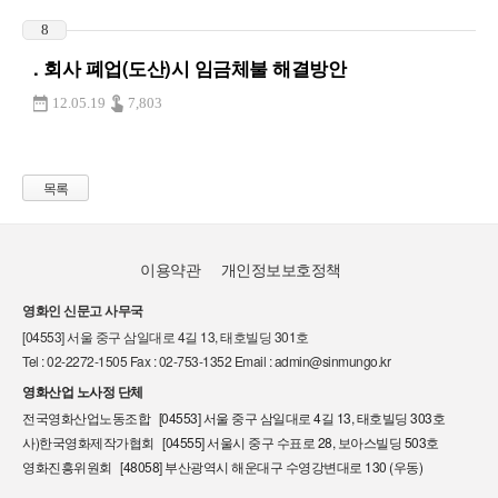
8
. 회사 폐업(도산)시 임금체불 해결방안
12.05.19
7,803
목록
이용약관
개인정보보호정책
영화인 신문고 사무국
[04553] 서울 중구 삼일대로 4길 13, 태호빌딩 301호
Tel : 02-2272-1505 Fax : 02-753-1352 Email : admin@sinmungo.kr
영화산업 노사정 단체
전국영화산업노동조합 [04553] 서울 중구 삼일대로 4길 13, 태호빌딩 303호
사)한국영화제작가협회 [04555] 서울시 중구 수표로 28, 보아스빌딩 503호
영화진흥위원회 [48058] 부산광역시 해운대구 수영강변대로 130 (우동)