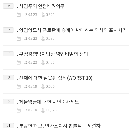
. 사업주의 안전배려의무
16
12.05.23
6,329
. 영업양도시 근로관계 승계에 반대하는 의사의 표시시기
15
12.05.23
6,737
. 부정경쟁방지법상 영업비밀의 정의
14
12.05.23
6,450
. 산재에 대한 잘못된 상식(WORST 10)
13
12.05.19
6,656
. 체불임금에 대한 지연이자제도
12
12.05.19
11,896
. 부당한 해고, 인사조치시 법률적 구제절차
11