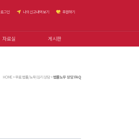
로그인
나의 신고내역 보기
후원하기
자료실
게시판
HOME > 무료 법률/노무/심리 상담 >
법률노무 상담 FAQ