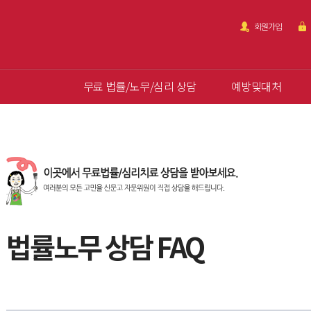
회원가입
무료 법률/노무/심리 상담
예방및대처
법률노무 상담 FAQ