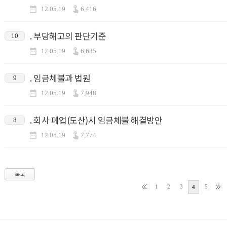
12.05.19
6,416
. 부당해고의 판단기준
10
12.05.19
6,635
. 임금체불과 법원
9
12.05.19
7,948
. 회사 폐업(도산)시 임금체불 해결방안
8
12.05.19
7,774
목록
1
2
3
5
4