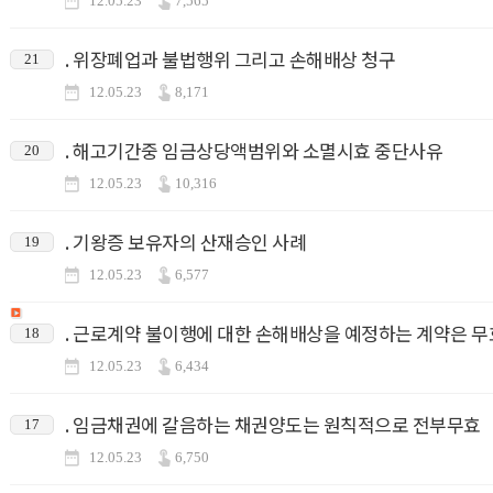
12.05.23
7,565
. 위장폐업과 불법행위 그리고 손해배상 청구
21
12.05.23
8,171
. 해고기간중 임금상당액범위와 소멸시효 중단사유
20
12.05.23
10,316
. 기왕증 보유자의 산재승인 사례
19
12.05.23
6,577
. 근로계약 불이행에 대한 손해배상을 예정하는 계약은 무
18
12.05.23
6,434
. 임금채권에 갈음하는 채권양도는 원칙적으로 전부무효
17
12.05.23
6,750