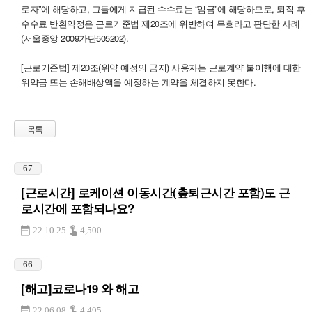
로자”에 해당하고, 그들에게 지급된 수수료는 “임금”에 해당하므로, 퇴직 후
수수료 반환약정은 근로기준법 제20조에 위반하여 무효라고 판단한 사례
(서울중앙 2009가단505202).
[근로기준법] 제20조(위약 예정의 금지) 사용자는 근로계약 불이행에 대한
위약금 또는 손해배상액을 예정하는 계약을 체결하지 못한다.
목록
67
[근로시간] 로케이션 이동시간(춮퇴근시간 포함)도 근
로시간에 포함되나요?
22.10.25
4,500
66
[해고]코로나19 와 해고
22.06.08
4,495