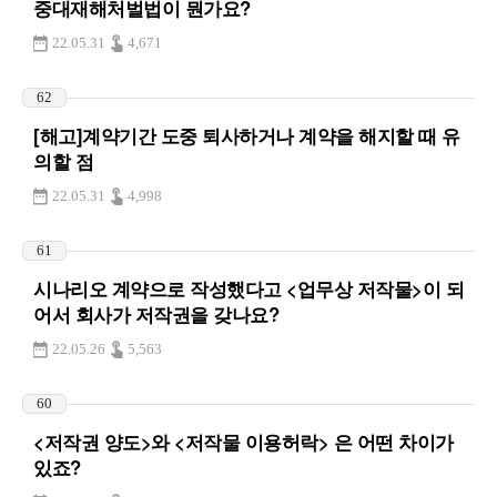
중대재해처벌법이 뭔가요?
22.05.31
4,671
62
[해고]계약기간 도중 퇴사하거나 계약을 해지할 때 유
의할 점
22.05.31
4,998
61
시나리오 계약으로 작성했다고 <업무상 저작물>이 되
어서 회사가 저작권을 갖나요?
22.05.26
5,563
60
<저작권 양도>와 <저작물 이용허락> 은 어떤 차이가
있죠?