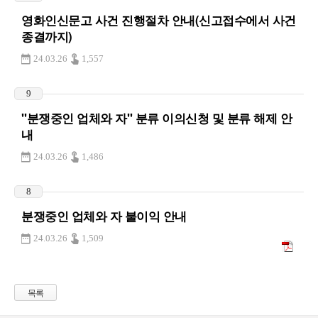
영화인신문고 사건 진행절차 안내(신고접수에서 사건
종결까지)
24.03.26
1,557
9
"분쟁중인 업체와 자" 분류 이의신청 및 분류 해제 안
내
24.03.26
1,486
8
분쟁중인 업체와 자 불이익 안내
24.03.26
1,509
목록