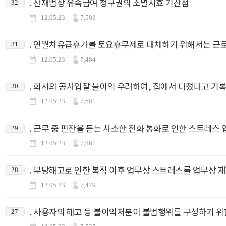
. 산재법상 유족급여 청구권의 소멸시효 기산점
32
12.05.23
7,503
. 연월차유급휴가를 토요휴무제로 대체하기 위해서는 근
31
12.05.23
7,484
. 회사의 공사입찰 불이익 우려하여, 집에서 다쳤다고 기
30
12.05.23
7,681
. 근무 중 핀잔을 듣는 사소한 전화 통화로 인한 스트레스
29
12.05.23
7,861
. 부당해고로 인한 복직 이후 업무상 스트레스를 업무상 
28
12.05.23
7,479
. 사용자의 해고 등 불이익처분이 불법행위를 구성하기 위
27