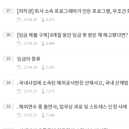
[저작권] 회사 소속 프로그래머가 만든 프로그램, 무조건 
37
22.04.28
4,552
[임금 체불 구제] 6개월 동안 임금 못 받은 채 해고됐다면?
36
22.04.28
4,466
임금의 종류
35
22.04.28
5,281
. 국내사업에 소속된 해외공사현장 산재사고, 국내 산재
34
12.05.23
7,272
. 해외연수 중 돌연사, 업무상 과로 및 스트레스 인정 사례
33
12.05.23
7,346