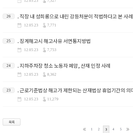
12.05.23
7,527
. 직장 내 성희롱으로 내린 강등처분이 적법하다고 본 사례
26
12.05.23
7,771
. 징계해고시 해고사유 서면통지방법
25
12.05.23
7,753
. 지하주차장 청소 노동자 폐암, 산재 인정 사례
24
12.05.23
8,362
. 근로기준법상 해고가 제한되는 산재법상 휴업기간의 의
23
12.05.23
11,279
목록
1
2
4
5
3