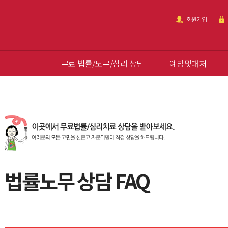
회원가입
무료 법률/노무/심리 상담
예방및대처
법률노무 상담 FAQ