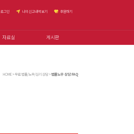
로그인
나의 신고내역 보기
후원하기
자료실
게시판
HOME > 무료 법률/노무/심리 상담 >
법률노무 상담 FAQ