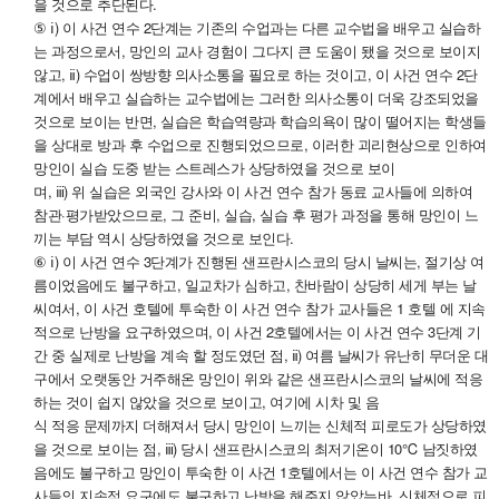
을 것으로 추단된다.
⑤ ⅰ) 이 사건 연수 2단계는 기존의 수업과는 다른 교수법을 배우고 실습하
는 과정으로서, 망인의 교사 경험이 그다지 큰 도움이 됐을 것으로 보이지
않고, ⅱ) 수업이 쌍방향 의사소통을 필요로 하는 것이고, 이 사건 연수 2단
계에서 배우고 실습하는 교수법에는 그러한 의사소통이 더욱 강조되었을
것으로 보이는 반면, 실습은 학습역량과 학습의욕이 많이 떨어지는 학생들
을 상대로 방과 후 수업으로 진행되었으므로, 이러한 괴리현상으로 인하여
망인이 실습 도중 받는 스트레스가 상당하였을 것으로 보이
며, ⅲ) 위 실습은 외국인 강사와 이 사건 연수 참가 동료 교사들에 의하여
참관·평가받았으므로, 그 준비, 실습, 실습 후 평가 과정을 통해 망인이 느
끼는 부담 역시 상당하였을 것으로 보인다.
⑥ ⅰ) 이 사건 연수 3단계가 진행된 샌프란시스코의 당시 날씨는, 절기상 여
름이었음에도 불구하고, 일교차가 심하고, 찬바람이 상당히 세게 부는 날
씨여서, 이 사건 호텔에 투숙한 이 사건 연수 참가 교사들은 1 호텔 에 지속
적으로 난방을 요구하였으며, 이 사건 2호텔에서는 이 사건 연수 3단계 기
간 중 실제로 난방을 계속 할 정도였던 점, ⅱ) 여름 날씨가 유난히 무더운 대
구에서 오랫동안 거주해온 망인이 위와 같은 샌프란시스코의 날씨에 적응
하는 것이 쉽지 않았을 것으로 보이고, 여기에 시차 및 음
식 적응 문제까지 더해져서 당시 망인이 느끼는 신체적 피로도가 상당하였
을 것으로 보이는 점, ⅲ) 당시 샌프란시스코의 최저기온이 10℃ 남짓하였
음에도 불구하고 망인이 투숙한 이 사건 1호텔에서는 이 사건 연수 참가 교
사들의 지속적 요구에도 불구하고 난방을 해주지 않았는바, 신체적으로 피