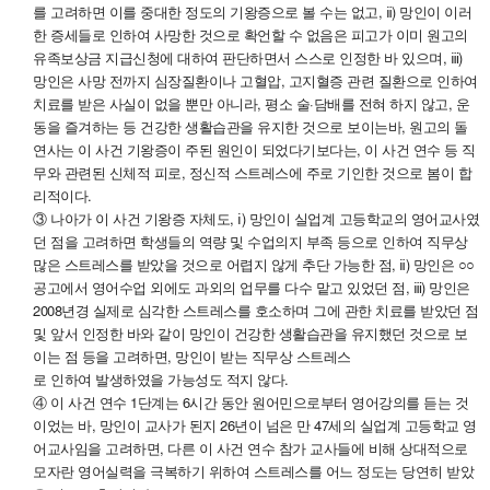
를 고려하면 이를 중대한 정도의 기왕증으로 볼 수는 없고, ⅱ) 망인이 이러
한 증세들로 인하여 사망한 것으로 확언할 수 없음은 피고가 이미 원고의
유족보상금 지급신청에 대하여 판단하면서 스스로 인정한 바 있으며, ⅲ)
망인은 사망 전까지 심장질환이나 고혈압, 고지혈증 관련 질환으로 인하여
치료를 받은 사실이 없을 뿐만 아니라, 평소 술·담배를 전혀 하지 않고, 운
동을 즐겨하는 등 건강한 생활습관을 유지한 것으로 보이는바, 원고의 돌
연사는 이 사건 기왕증이 주된 원인이 되었다기보다는, 이 사건 연수 등 직
무와 관련된 신체적 피로, 정신적 스트레스에 주로 기인한 것으로 봄이 합
리적이다.
③ 나아가 이 사건 기왕증 자체도, ⅰ) 망인이 실업계 고등학교의 영어교사였
던 점을 고려하면 학생들의 역량 및 수업의지 부족 등으로 인하여 직무상
많은 스트레스를 받았을 것으로 어렵지 않게 추단 가능한 점, ⅱ) 망인은 ○○
공고에서 영어수업 외에도 과외의 업무를 다수 맡고 있었던 점, ⅲ) 망인은
2008년경 실제로 심각한 스트레스를 호소하며 그에 관한 치료를 받았던 점
및 앞서 인정한 바와 같이 망인이 건강한 생활습관을 유지했던 것으로 보
이는 점 등을 고려하면, 망인이 받는 직무상 스트레스
로 인하여 발생하였을 가능성도 적지 않다.
④ 이 사건 연수 1단계는 6시간 동안 원어민으로부터 영어강의를 듣는 것
이었는 바, 망인이 교사가 된지 26년이 넘은 만 47세의 실업계 고등학교 영
어교사임을 고려하면, 다른 이 사건 연수 참가 교사들에 비해 상대적으로
모자란 영어실력을 극복하기 위하여 스트레스를 어느 정도는 당연히 받았