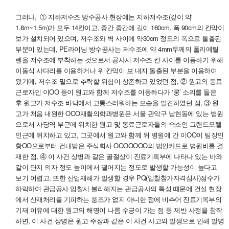
그러나, ① 지하저수조 방수공사 현장에는 지하저수조(깊이 약
1.8m~1.5m)가 모두 14칸이고, 중간 중간에 길이 160cm, 폭 90cm의 칸막이
보가 설치되어 있으며, 저수조와 벽 사이에 약30cm 정도의 폭으로 돌출된
부분이 있는데, PE라이닝 방수공사는 저수조에 약 4mm두께의 폴리에틸
렌을 저수조에 부착하는 것으로서 공사시 저수조 칸 사이를 이동하기 위해
이동식 사다리를 이용하거나 위 칸막이 보 내지 돌출된 부분을 이용하여
왔기에, 저수조 밑으로 추락할 위험이 상존하고 있었던 점, ② 원고의 동료
근로자인 이OO 등이 원고와 함께 저수조를 이동하다가 ‘쿵’ 소리를 들은
후 원고가 저수조 바닥에서 고통스러워하는 모습을 발견하였던 점, ③ 원
고가 처음 내원한 OOO재활의학과병원은 서울 관악구 남현동에 있는 병원
으로서 사당역 부근에 위치한 원고 및 동료근로자들의 숙소인 그랜드모텔
인근에 위치하고 있고, 그곳에서 원고와 함께 위 병원에 간 이OO이 팀장인
황OO으로부터 건내받은 주식회사 OOOOOOO의 법인카드로 병원비를 결
재한 점, ④ 이 사건 상병과 같은 골절상이 진료기록부에 나타나 있는 바와
같이 단지 의자 정도 높이에서 떨어지는 정도로 발생할 가능성이 높다고
보기 어렵고, 또한 산업재해가 발생할 경우 PQ(입찰참가자격심사)점수가
하락하여 관급공사 입찰시 불리해지는 관급공사의 특성 때문에 건설 현장
에서 산재처리를 기피하는 풍조가 없지 아니한 점에 비추어 진료기록부의
기재 이유에 대한 원고의 해명이 나름 수긍이 가는 점 등 제반 사정을 참작
하면, 이 사건 상병은 원고 주장과 같은 이 사건 사고의 발생으로 인해 발병