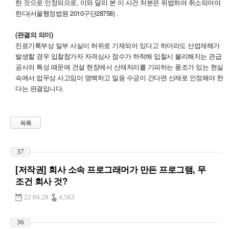
한 것으로 인정되므로, 이와 달리 본 이 사건 처분은 위법하여 취소되어야
한다(서울행정법원 2010구단28758) .
(판결의 의미)
진료기록부상 일부 사실이 허위로 기재되어 있다고 하더라도 산업재해가
발생할 경우 입찰참가자 자격심사 점수가 하락해 입찰시 불리해지는 관급
공사의 특성 때문에 건설 현장에서 산재처리를 기피하는 풍조가 있는 현실
속에서 업무상 사고임이 명백하고 일응 수긍이 간다면 산재로 인정해야 한
다는 판결입니다.
목록
37
[저작권] 회사 소속 프로그래머가 만든 프로그램, 무
조건 회사 것?
22.04.28
4,563
36