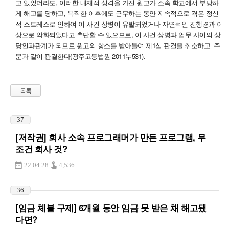
고 있었더라도, 이러한 내재적 성격을 가진 원고가 소속 학교에서 부당하
게 해고를 당하고, 복직한 이후에도 근무하는 동안 지속적으로 겪은 정신
적 스트레스로 인하여 이 사건 상병이 유발되었거나 자연적인 진행경과 이
상으로 악화되었다고 추단할 수 있으므로, 이 사건 상병과 업무 사이의 상
당인과관계가 되므로 원고의 항소를 받아들여 제1심 판결을 취소하고 주
문과 같이 판결한다(광주고등법원 2011누531).
목록
37
[저작권] 회사 소속 프로그래머가 만든 프로그램, 무
조건 회사 것?
22.04.28
4,536
36
[임금 체불 구제] 6개월 동안 임금 못 받은 채 해고됐
다면?