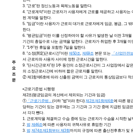
3. “근로”란 정신노동과 육체노동을 말한다.
4. “근로계약”이란 근로자가 사용자에게 근로를 제공하고 사용자는
된 계약을 말한다.
5. “임금”이란 사용자가 근로의 대가로 근로자에게 임금, 봉급, 그
한다.
6. “평균임금”이란 이를 산정하여야 할 사유가 발생한 날 이전 3개
기간의 총일수로 나눈 금액을 말한다. 근로자가 취업한 후 3개월 미
7. “1주”란 휴일을 포함한 7일을 말한다.
8. “소정(所定)근로시간”이란
제50조
,
제69조
본문 또는
「산업안전
서 근로자와 사용자 사이에 정한 근로시간을 말한다.
주
9. “단시간근로자”란 1주 동안의 소정근로시간이 그 사업장에서 같
요
의 소정근로시간에 비하여 짧은 근로자를 말한다.
조
② 제1항제6호에 따라 산출된 금액이 그 근로자의 통상임금보다 적
문
•근로기준법 시행령
제2조(평균임금의 계산에서 제외되는 기간과 임금)
①
「근로기준법」
(이하 “법”이라 한다)
제2조
제1항
제6호
에 따른 평
당하는 기간이 있는 경우에는 그 기간과 그 기간 중에 지급된 임금
서 각각 뺀다.
1. 근로계약을 체결하고 수습 중에 있는 근로자가 수습을 시작한 날
2.
법
제46조
에 따른 사용자의 귀책사유로 휴업한 기간
3.
법
제74조
제1항부터 제3항
까지의 규정에 따른 출산전후휴가 및 