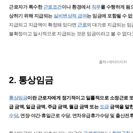
근로자가 특수한
근로조건
이나 환경에서
직무
를 수행하게 됨
상하기 위
해
지급되는
실비변상적 급여
는 임금에 포함될 수 없
지급되고 지급액이 확정돼 있다면
근로
의 대가로 지급되는 임
불확정이고 일시적으로 지급되는 것은 임금이라고 볼 수 없다고
출처=게티이미지
2. 통상임금
통상임금
이란 근로자에게 정기적이고 일률적으로 소정근로 또
급 금액, 일급 금액, 주급 금액, 월급 금액 또는
도급
금액을 말한
수당
,
연장·야간·휴일근로 수당,
연차유급휴가수당
및 출산전