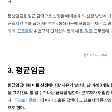
다.
통상임금을 일급 금액으로 산정할 때에는 위의 산정 방법에 
근로시간
수를 곱
해
계산한다.
통상임금에 포함되는지는 그 
의의,
근로계약
·취업규칙·단체협약 등의 내용,
직종
·근무형태,
출처=게티이미지
3. 평균임금
평균임금이란 이를 산정
해야 할 사유가 발생한 날 이전 3개월
을 그 기간의
총 일수로
나눈 금액을 말한다. 근로자가 취업한 
다. 「
근로기준법」
에 따라 산출된 금액이 그 근로자의 통상
으로 한다.