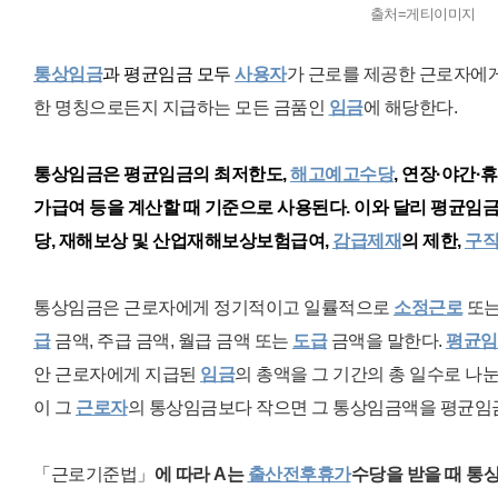
출처=게티이미지
통상임금
과 평균임금 모두
사용자
가 근로를 제공한 근로자에
한 명칭으로든지 지급하는 모든 금품인
임금
에 해당한다.
통상임금은 평균임금의 최저한도,
해고예고수당
,
연장·야간·휴
가급여
등을 계산할 때 기준으로 사용된다. 이와 달리
평균임
당, 재해보상 및 산업재해보상보험급여,
감급제재
의
제한,
구
통상임금은 근로자에게 정기적이고 일률적으로
소정근로
또는
급
금액, 주급 금액, 월급 금액 또는
도급
금액을 말한다.
평균임
안 근로자에게 지급된
임금
의 총액을 그 기간의 총 일수로 나
이 그
근로자
의 통상임금보다 작으면 그 통상임금액을 평균임
「근로기준법」
에 따라 A는
출
산전후휴가
수당을
받을 때 통