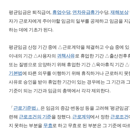
평균임금은 퇴직급여,
휴업수당
,
연차유급휴가
수당,
재해보상
자가 근로자에게 주어야할 임금의 일부를 공제하고 임금을 지급
하는 데에 기초가 된다.
평균임금 산정 기간 중에 △
근로계약을 체결하고 수습 중에 
이내의 기간
△
사용자의
귀책사유
로 휴업한 기간
△
출산전후
또는 질병으로 요양하기 위
해
휴업한 기간
△육아휴직 기간
△
기본법
에 따른 의무를 이행하기 위해 휴직하거나 근로하지 못
사유로 승인을 받아 휴업한 기간이 있는 경우에는 그 기간과 그
기준이 되는 기간과 임금의 총액에서 각각 제외한다.
「
근로기준법」
은 임금의 증감·변동성 등을 고려
해
'평균임금’
련해
근로조건의 기준
을 정했다.
근로계약
에서 정한
근로조건
지 못하는 부분을
무효
로 하고 무효로 된 부분은 그 기준에 따