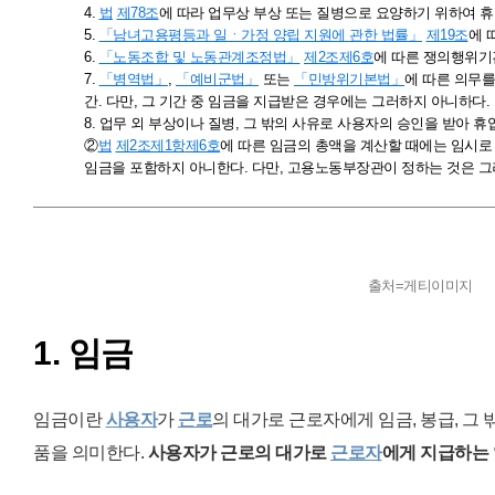
4.
법
제78조
에 따라 업무상 부상 또는 질병으로 요양하기 위하여 
5.
「남녀고용평등과 일ㆍ가정 양립 지원에 관한 법률」
제19조
에 
6.
「노동조합 및 노동관계조정법」
제2조
제6호
에 따른 쟁의행위기
7.
「병역법」
,
「예비군법」
또는
「민방위기본법」
에 따른 의무
간. 다만, 그 기간 중 임금을 지급받은 경우에는 그러하지 아니하다.
8. 업무 외 부상이나 질병, 그 밖의 사유로 사용자의 승인을 받아 휴
②
법
제2조
제1항
제6호
에 따른 임금의 총액을 계산할 때에는 임시로
임금을 포함하지 아니한다. 다만, 고용노동부장관이 정하는 것은 그
출처=게티이미지
1. 임금
임금이란
사용자
가
근로
의 대가로 근로자에게 임금, 봉급, 그
품을 의미한다.
사용자가 근로의 대가로
근로자
에게 지급하는 