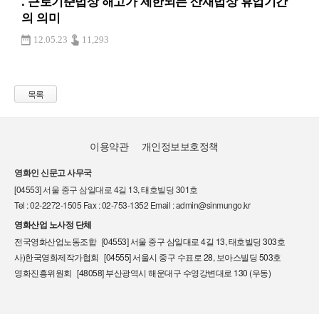
. 근로기준법상 해고가 제한되는 산재법상 휴업기간
의 의미
12.05.23
11,293
목록
이용약관
개인정보보호정책
영화인 신문고 사무국
[04553] 서울 중구 삼일대로 4길 13, 태호빌딩 301호
Tel : 02-2272-1505 Fax : 02-753-1352 Email : admin@sinmungo.kr
영화산업 노사정 단체
전국영화산업노동조합 [04553] 서울 중구 삼일대로 4길 13, 태호빌딩 303호
사)한국영화제작가협회 [04555] 서울시 중구 수표로 28, 보아스빌딩 503호
영화진흥위원회 [48058] 부산광역시 해운대구 수영강변대로 130 (우동)