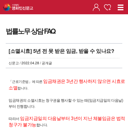
법률노무 상담 FAQ
[소멸시효] 5년 전 못 받은 임금, 받을 수 있나요?
신문고 / 2022.04.28 / 공개글
임금채권은
3
년간 행사하지 않으면 시효로
「
근로기준법
」
에 따른
소멸
합니다
.
임금채권의 소멸시효는 청구권을 행사할 수 있는 때
(
임금지급일의 다음날
)
부터 진행합니다
.
임금지급일의 다음날부터
3
년이 지난 체불임금은 법적
따라서
청구가 불가능
합니다
.