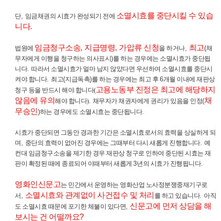
소멸시효를 중단시킬 수 있습
단
,
임금채권의 시효가 완성되기 전에
니다
.
임금청구소송
,
지급명령
,
가압류 신청
최고
법원에
을 하거나
,
(
채
무자에게 이행을 청구하는 의사표시
)
를 하는 경우에는 소멸시효가 중단됩
니다
.
따라서 소멸시효가 얼마 남지 않았다면 우선하여 소멸시효를 중단시
켜야 합니다
.
최고
(
지급독촉
)
를 하는 경우에는 최고 후
6
개월 이내에 재판상
고용노동부 진정은 최고에 해당하지
청구 등을 반드시 해야 합니다(
않음에 유의
채
해야 합니다)
.
채무자가 채권자에게 권리가 있음을 인정
(
무승인
)
하는 경우에도 소멸시효는 중단됩니다
.
시효가 중단되면 그동안 경과한 기간은 소멸시효로서의 효력을 상실하게 되
며
,
중단의 효력이 없어진 경우에는 그때부터 다시 새롭게 진행합니다
.
예
컨대 임금청구소송을 제기한 경우 재판상 청구로 인하여 중단된 시효는 재
판이 확정된 때에 종료되어 이때부터 새롭게
3
년의 시효가 진행됩니다
.
영화인신문고
는 민간에서 운영하는 영화산업 노사정분쟁중재기구로
소멸시효와 관계없이 사건접수 및 처리
서
,
를 하고 있습니다
.
아직
신문고에 먼저 상담을
해
도 소멸시효 때문에 포기한 체불이 있다면
,
보시는 건 어떨까요
?